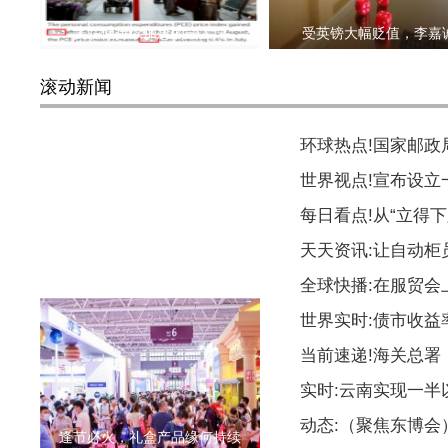
美联储持续加息的最大理
受英镑大幅贬值，李嘉
滚动新闻
环球热点!国家邮
世界视点!宣布设
每日看点!从“立得下
天天资讯:让自动柜
马斯克计划让Vine短视频应用
全球快播:在服贸会
世界实时:债市收益
当前速递!海关总署
实时:云南实现一
动态:（聚焦东博
逢节必火，礼盒产品缘何持续