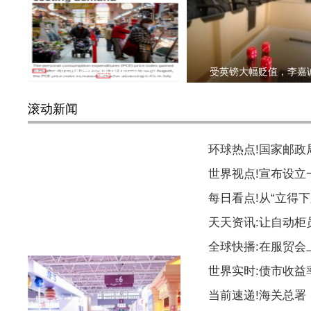
美联储持续加息的最大理
受英镑大幅贬值，李嘉
滚动新闻
环球热点!国家邮
世界视点!宣布设
每日看点!从“立得下
天天资讯:让自动柜
马斯克计划让Vine短视频应用
全球快播:在服贸会
世界实时:债市收益
当前速递!海关总署