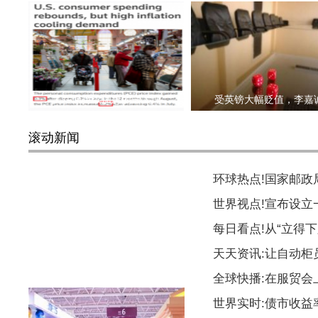
美联储持续加息的最大理
受英镑大幅贬值，李嘉
滚动新闻
环球热点!国家邮
世界视点!宣布设
每日看点!从“立得下
天天资讯:让自动柜
马斯克计划让Vine短视频应用
全球快播:在服贸会
世界实时:债市收益