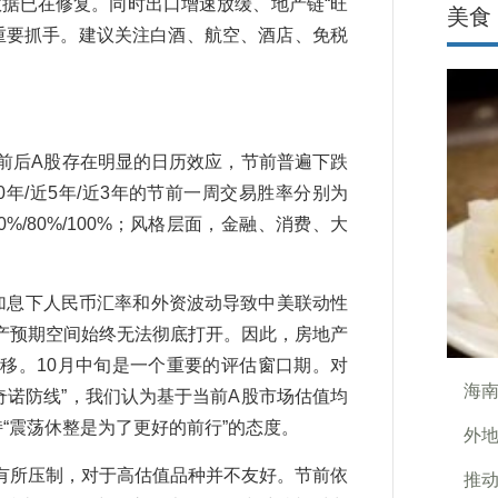
数据已在修复。同时出口增速放缓、地产链“旺
美食
的重要抓手。建议关注白酒、航空、酒店、免税
前后A股存在明显的日历效应，节前普遍下跌
0年/近5年/近3年的节前一周交易胜率分别为
90%/80%/100%；风格层面，金融、消费、大
息下人民币汇率和外资波动导致中美联动性
产预期空间始终无法彻底打开。因此，房地产
移。10月中旬是一个重要的评估窗口期。对
海
马奇诺防线”，我们认为基于当前A股市场估值均
“震荡休整是为了更好的前行”的态度。
外
所压制，对于高估值品种并不友好。节前依
推动