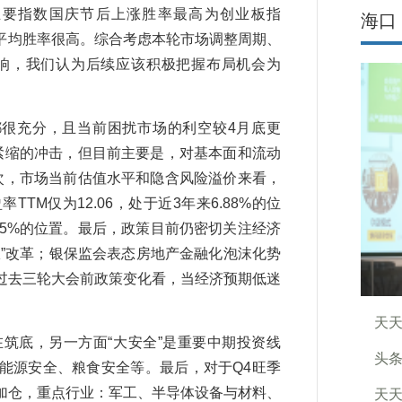
主要指数国庆节后上涨胜率最高为创业板指
海口
6%，平均胜率很高。综合考虑本轮市场调整周期、
影响，我们认为后续应该积极把握布局机会为
很充分，且当前困扰市场的利空较4月底更
紧缩的冲击，但目前主要是，对基本面和流动
次，市场当前估值水平和隐含风险溢价来看，
M仅为12.06，处于近3年来6.88%的位
7.15%的位置。最后，政策目前仍密切关注经济
”改革；银保监会表态房地产金融化泡沫化势
过去三轮大会前政策变化看，当经济预期低迷
天天
底，另一方面“大安全”是重要中期投资线
头条
能源安全、粮食安全等。最后，对于Q4旺季
加仓，重点行业：军工、半导体设备与材料、
天天