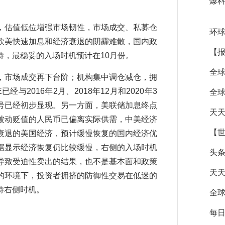
爆料
估值低位增强市场韧性，市场成交、私募仓
环球
欧美快速加息和经济衰退的阴霾难散，国内政
【报
，最稳妥的入场时机预计在10月份。
全球
市场成交再下台阶；机构集中调仓减仓，拥
与2016年2月、2018年12月和2020年3
全球
号已经初步显现。另一方面，美联储加息终点
天天
被动贬值的人民币已偏离实际供需，中美经济
【世
衰退的美国经济，预计缓慢恢复的国内经济优
据显示经济恢复仍比较缓慢，右侧的入场时机
头条
导致受迫性卖出的结果，也不是基本面和政策
天天
的环境下，投资者拥挤的防御性交易在低迷的
待右侧时机。
全球
每日