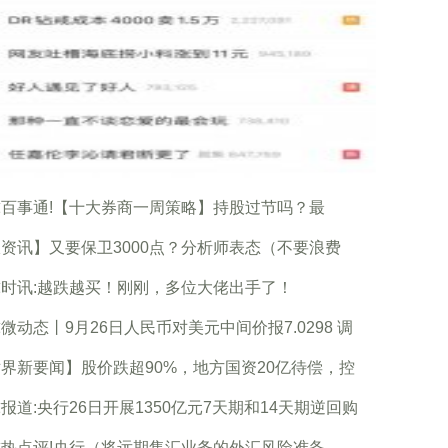
百事通!【十大券商一周策略】持股过节吗？最
资讯】又要保卫3000点？分析师表态（不要浪费
时讯:越跌越买！刚刚，多位大佬出手了！
微动态丨9月26日人民币对美元中间价报7.0298 调
界新要闻】股价跌超90%，地方国资20亿待偿，控
报道:央行26日开展1350亿元7天期和14天期逆回购
热点评!央行（将远期售汇业务的外汇风险准备