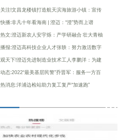
关注!文昌龙楼镇打造航天滨海旅游小镇：宣传
快播:非凡十年看海南 | 澄迈：“澄”势而上谱
热文:澄迈新农人安宇烁：产学研融合 壮大青柚
播报:澄迈高科技企业人才张轶：努力激活数字
观天下!澄迈先进制造业技术工人李鹏洋：为建
动态:2022“最美基层民警”乔晋军：服务一方百
热消息:洋浦边检站助力复工复产“加速跑”