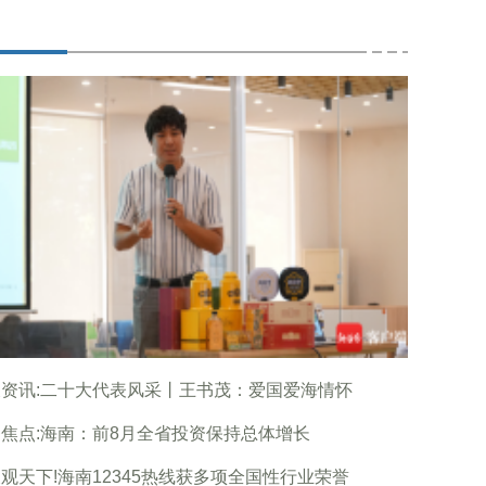
资讯:二十大代表风采丨王书茂：爱国爱海情怀
焦点:海南：前8月全省投资保持总体增长
观天下!海南12345热线获多项全国性行业荣誉