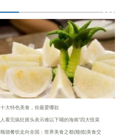
南十大特色美食，你最爱哪款
地人看完疯狂摇头表示难以下咽的海南“四大怪菜
顺德餐饮走向全国：世界美食之都(顺德)美食交