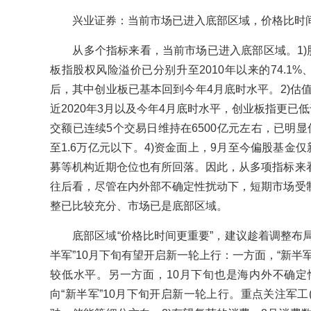
兴业证券：当前市场已进入底部区域，价格比时
从多个指标来看，当前市场已进入底部区域。1)
板指股权风险溢价已分别升至2010年以来的74.1%、8
后，其中创业板已基本回到今年4月底时水平。2)估值
近2020年3月以及今年4月底时水平，创业板指更已低
交额已连续5个交易日维持在6500亿元左右，已明
至1.6万亿元以下。4)资金面上，9月至今偏股基金
募等机构近期仓位也有所回落。因此，从多项指标来
往后看，尽管在内外部不确定性扰动下，短期市场受
整已比较充分、市场已是底部区域。
底部区域“价格比时间更重要”，建议趁着调整布局三
半军”10月下旬有望开启新一轮上行：一方面，“新半
较低水平。另一方面，10月下旬也是海内外不确
向“新半军”10月下旬开启新一轮上行。重点关注军工