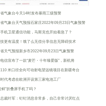
省气象台今天14时发布暴雨三级预警
省气象台天气预报石家庄2022年09月23日气象预警
果手机卫星通信功能，马斯克也开始着急了？
科技更有温度！饿了么无偿分享信息无障碍技术
省天气预报新乡市2022年09月23日气象预警
电信宣布了一款“麦芒・十年臻爱版”，新机将
110 米口径全向可动射电望远镜项目在新疆奇台
德时代考虑在欧洲开设第三家电池工厂
尝鲜”折叠屏手机了吗？
钉总裁叶军：钉钉消息非常多，自己非常讨厌红点