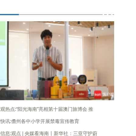
观热点:“阳光海南”亮相第十届澳门旅博会 推
快讯:儋州各中小学开展禁毒宣传教育
信息:观点 | 央媒看海南丨新华社：三亚守护蔚