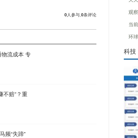
观察
0
人参与,
0
条评论
当前
环球
科技
通物流成本 专
赚不赔”？重
马频“失蹄”