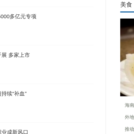
美食
000多亿元专项
开展 多家上市
持续“补血”
海
外
推动
职业成新风口