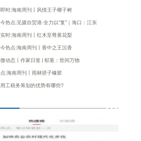
即时:海南周刊丨风情王子椰子树
今热点:见摄自贸港·全力以“复”｜海口：江东
实时:海南周刊丨红木至尊黄花梨
今热点:海南周刊丨香中之王沉香
微动态丨作家日签 | 郁葱：世间万物
点:海南周刊丨雨林骄子橡胶
活用工税务筹划的优势有哪些?