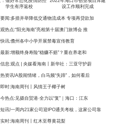
亚：做好常态化疫情防控
2022年海口市创业项目库建
学生有序返校
设工作顺利完成
要闻:多措并举降低交通物流成本 专项再贷款加
观热点:“阳光海南”亮相第十届澳门旅博会 推
快讯:儋州各中小学开展禁毒宣传教育
最新:增额终身寿险“稳赚不赔”？重在养老和
信息:观点 | 央媒看海南丨新华社：三亚守护蔚
热资讯!A股闹情绪，白马频“失蹄”，如何看后
即时:海南周刊丨风情王子椰子树
今热点:见摄自贸港·全力以“复”｜海口：江东
短讯!一周内21家公司迎IPO通关考核，这家公司靠
实时:海南周刊丨红木至尊黄花梨