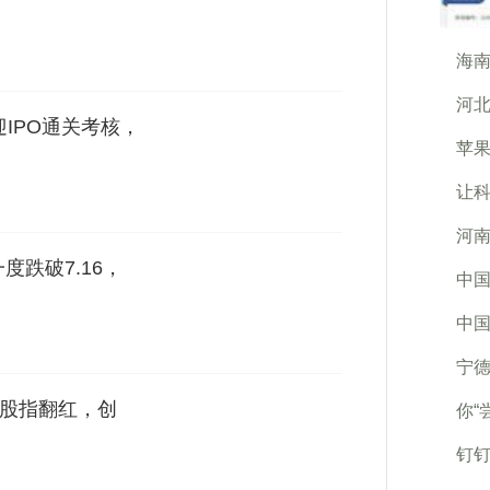
海南
河北
迎IPO通关考核，
苹
让
河南
度跌破7.16，
中国
中国
宁
大股指翻红，创
你“
钉