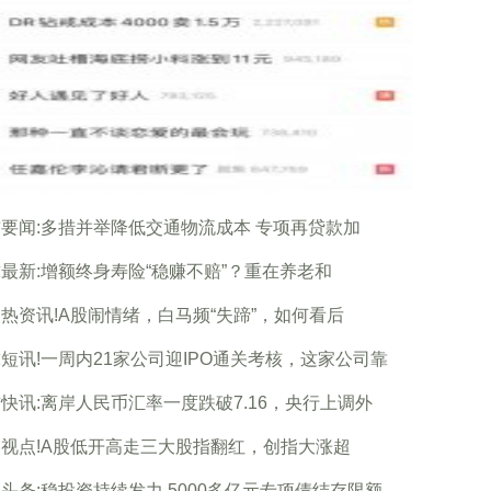
要闻:多措并举降低交通物流成本 专项再贷款加
最新:增额终身寿险“稳赚不赔”？重在养老和
热资讯!A股闹情绪，白马频“失蹄”，如何看后
短讯!一周内21家公司迎IPO通关考核，这家公司靠
快讯:离岸人民币汇率一度跌破7.16，央行上调外
视点!A股低开高走三大股指翻红，创指大涨超
头条:稳投资持续发力 5000多亿元专项债结存限额