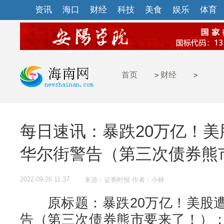
资讯
海口
财经
科技
美食
娱乐
体育
首页
财经
>
>
每日速讯：暴跌20万亿！
华尔街警告（第三次债券熊
2022-09-26 11:37
来源：证券时报 作者：小林
原标题：暴跌20万亿！美股遭
告（第三次债券熊市要来了！）