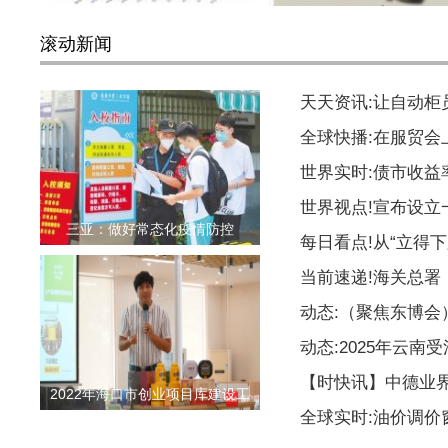
滚动新闻
天天资讯:让自动柜
全球快播:在服贸会
世界实时:债市收益
世界视点!宣布设
三亚：做好常态化疫情防控
每日看点!从“立得下
当前速递!海关总署
动态:（聚焦东博
动态:2025年云南
【时快讯】中德业
2022年海口市创业项目库建设工
全球实时:油价调价