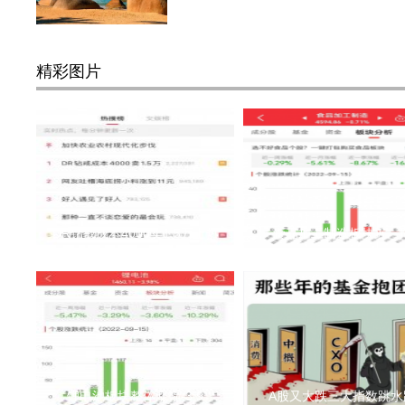
精彩图片
DR钻戒成本4000卖1.5万上热
食品加工制造板块近一
锂电池板块整体涨幅-3.9
A股又大跌三大指数跳水