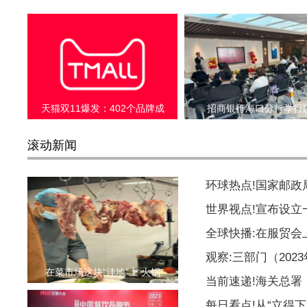
天猫双11爆发：402个品牌成
招商银行海口分行举行
滚动新闻
环球热点!国家邮
世界视点!宣布设
全球快播:在服贸会
观察:三部门（20
在菜市场这块“洼地”上 火锅
当前速递!海关总署
每日看点!从“立得下