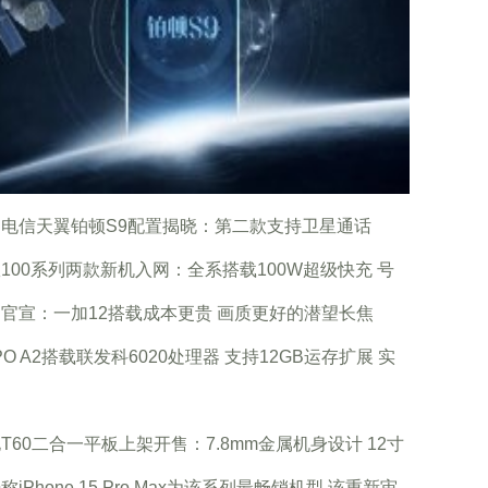
电信天翼铂顿S9配置揭晓：第二款支持卫星通话
100系列两款新机入网：全系搭载100W超级快充 号
官宣：一加12搭载成本更贵 画质更好的潜望长焦
PO A2搭载联发科6020处理器 支持12GB运存扩展 实
T60二合一平板上架开售：7.8mm金属机身设计 12寸
称iPhone 15 Pro Max为该系列最畅销机型 该重新审