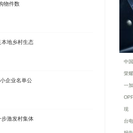
购物件数
足本地乡村生态
中国
荣耀
小企业名单公
一加
OP
现
一步激发村集体
台电
报告