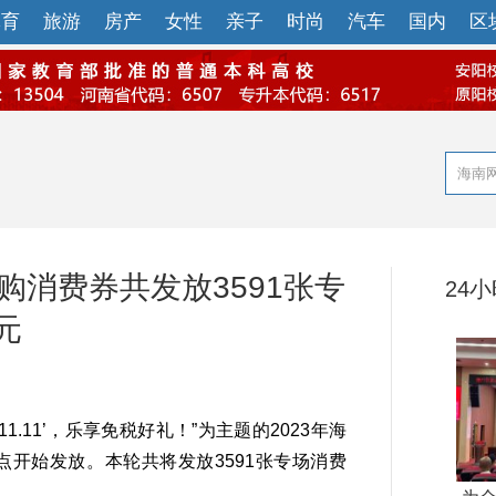
体育
旅游
房产
女性
亲子
时尚
汽车
国内
区
购消费券共发放3591张专
24
元
.11’，乐享免税好礼！”为主题的2023年海
点开始发放。本轮共将发放3591张专场消费