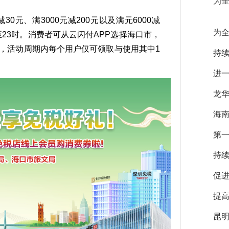
为全
元、满3000元减200元以及满元6000减
为全
0时至23时。消费者可从云闪付APP选择海口市，
券，活动周期内每个用户仅可领取与使用其中1
持续
。
进一
龙华
海南
第一
持
促进
提高
昆明