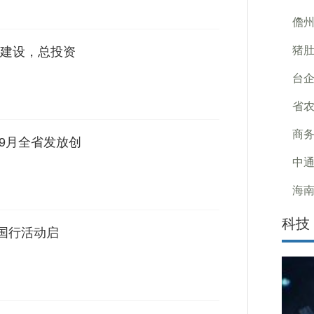
儋州
猪肚
建设，总投资
台
省
商务
9月全省发放创
中通
海南
科技
全国行活动启