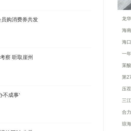
龙华
会员购消费券共发
海南
海口
一年
考察 听取崖州
茉
第2
压茬
办不成事’
三
合力
琼海