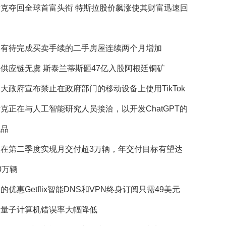
斯克夺回全球首富头衔 特斯拉股价飙涨使其财富迅速回
国有待完成买卖手续的二手房屋连续两个月增加
供应链无虞 斯泰兰蒂斯砸47亿入股阿根廷铜矿
大政府宣布禁止在政府部门的移动设备上使用TikTok
克正在与人工智能研究人员接洽，以开发ChatGPT的
代品
望在第二季度实现月交付超3万辆，年交付目标有望达
0万辆
的优惠Getflix智能DNS和VPN终身订阅只需49美元
歌量子计算机错误率大幅降低