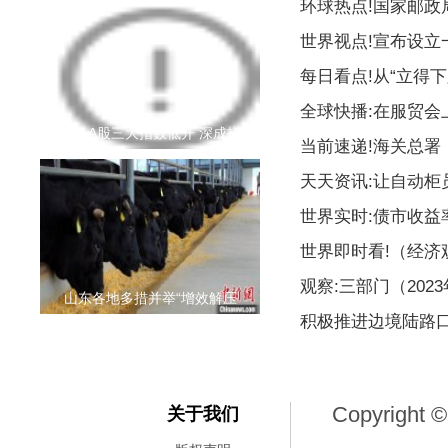
环球热点!国家邮
世界视点!宣布设
每日看点!从“立得下
全球快播:在服贸会
周一A股三大指数低开 深成指
当前速递!海关总署
天天资讯:让自动柜
世界实时:债市收益
世界即时看!（经
观察:三部门（20
山东各地多措并举“增效解压
积极推进边境陆路
Copyright ©
关于我们