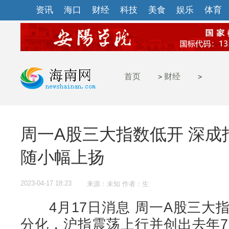
资讯
海口
财经
科技
美食
娱乐
体育
首页
财经
>
>
周一A股三大指数低开 深成
随小幅上扬
2023-04-17 18:23
来源：未知 作者：生
4月17日消息 周一A股三大
分化，沪指震荡上行并创出去年7