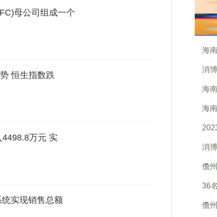
UFC)母公司组成一个
海南
消博
势 恒生指数跌
海
海南
20
498.8万元 实
消博
儋州
36
系统实现销售总额
儋