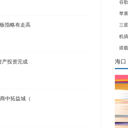
谷
苹果
业板指略有走高
三星
机
搭载
海口
资产投资完成
商中拓益城（