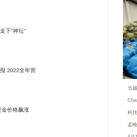
走下“神坛”
 2022全年营
当越
Ch
黄金价格飙涨
科技
孟晚
4月