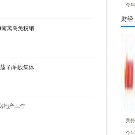
今年
财经
海南离岛免税销
荡 石油股集体
年房地产工作
美特
今年