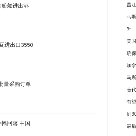
昌江
油船舶进出港
马
升
美
瓦进出口3550
确保
加拿
马斯
机批量采购订单
替
有
到3
小幅回落 中国
最后