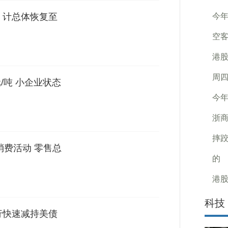
 计总体恢复至
今年
空客
港股
周四
/吨 小企业状态
今年
浙
摔跤
消费活动 零售总
的
港股
科技
行快速减持美债