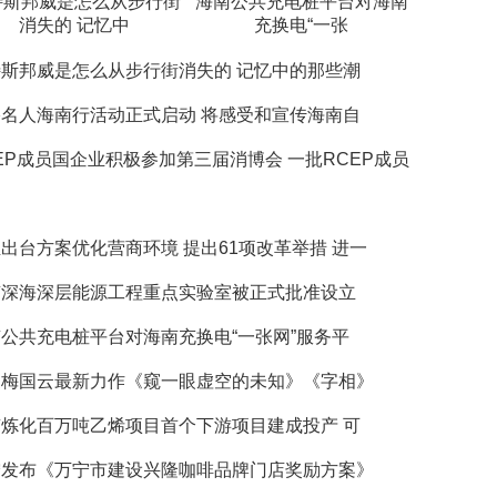
特斯邦威是怎么从步行街
海南公共充电桩平台对海南
消失的 记忆中
充换电“一张
斯邦威是怎么从步行街消失的 记忆中的那些潮
名人海南行活动正式启动 将感受和宣传海南自
EP成员国企业积极参加第三届消博会 一批RCEP成员
出台方案优化营商环境 提出61项改革举措 进一
南深海深层能源工程重点实验室被正式批准设立
公共充电桩平台对海南充换电“一张网”服务平
家梅国云最新力作《窥一眼虚空的未知》《字相》
炼化百万吨乙烯项目首个下游项目建成投产 可
宁发布《万宁市建设兴隆咖啡品牌门店奖励方案》