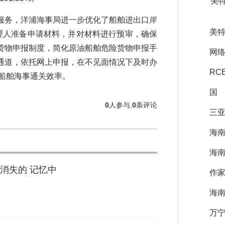
美
务，洋浦海事局进一步优化了船舶进出口岸
美特
理人准备申请材料，并对材料进行预审，确保
货物申报制度，简化原油船舶危险货物申报手
网络
通道，依托网上申报，在不见面情况下及时办
RC
油船舶海事通关效率。
国
0
人参与,
0
条评论
三亚
海
海南
消失的 记忆中
作
海南
万