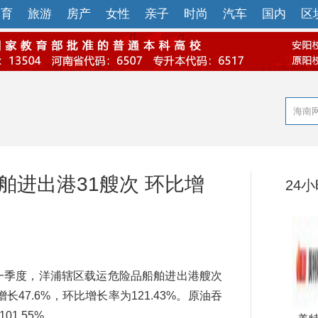
体育
旅游
房产
女性
亲子
时尚
汽车
国内
区
舶进出港31艘次 环比增
24
一季度，洋浦辖区载运危险品船舶进出港艘次
47.6%，环比增长率为121.43%。原油吞
01.55%。