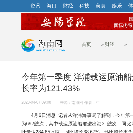
资讯
海口
财经
科技
美食
娱乐
首页
财经
>
>
今年第一季度 洋浦载运原油船
长率为121.43%
2023-04-07 09:08
来源：南海网 作者：生
4月6日消息​ 记者从洋浦海事局了解到，今年第
为692艘次，其中载运原油船舶进出港31艘次，同比增长
吐量达284.65万吨，同比增长38.67%，环比增长率为1