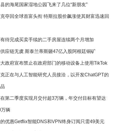
县的海尾国家湿地公园飞来了几位“新朋友”
斯克夺回全球首富头衔 特斯拉股价飙涨使其财富迅速回
国有待完成买卖手续的二手房屋连续两个月增加
供应链无虞 斯泰兰蒂斯砸47亿入股阿根廷铜矿
大政府宣布禁止在政府部门的移动设备上使用TikTok
克正在与人工智能研究人员接洽，以开发ChatGPT的
代品
望在第二季度实现月交付超3万辆，年交付目标有望达
0万辆
的优惠Getflix智能DNS和VPN终身订阅只需49美元