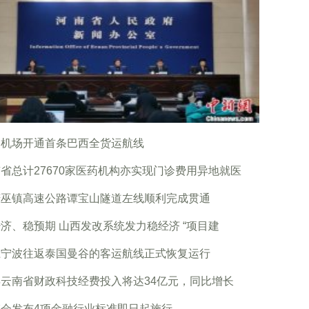
门机场开通首条巴西全货运航线
省总计27670家医药机构亦实现门诊费用异地就医
庆巫镇高速公路谭宝山隧道左线顺利完成贯通
济、稳预期 山西发改系统发力稳经济 “项目建
江宁波往返泰国曼谷的客运航线正式恢复运行
云南省财政科技经费投入将达34亿元，同比增长
监会发布4项金融行业标准即日起施行