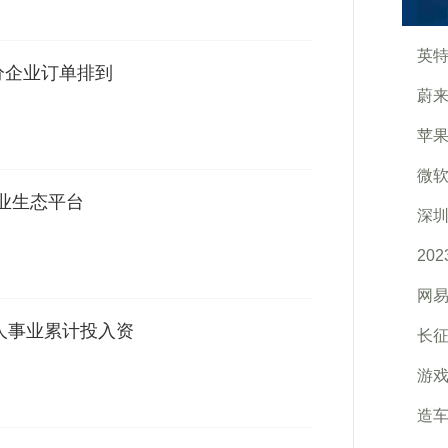
英特
分企业订单排到
蔚来
苹果
微软
同业生态平台
深
20
网易
疾人事业累计投入资
长
游戏
造车