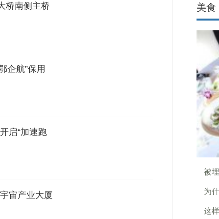
海大桥南侧主桥
美食
助鄂企航”保用
开启“加速跑
被
为什
宇宙产业大厦
这