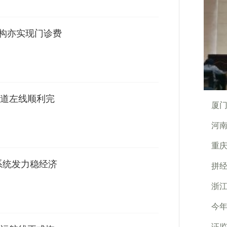
机构亦实现门诊费
道左线顺利完
厦
河南
重
系统发力稳经济
拼经
浙
今年
证