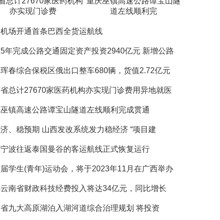
省总计27670家医药机构
重庆巫镇高速公路谭宝山隧
亦实现门诊费
道左线顺利完
门机场开通首条巴西全货运航线
5年完成公路交通固定资产投资2940亿元 新增公路
珲春综合保税区俄出口整车680辆，货值2.72亿元
省总计27670家医药机构亦实现门诊费用异地就医
庆巫镇高速公路谭宝山隧道左线顺利完成贯通
济、稳预期 山西发改系统发力稳经济 “项目建
江宁波往返泰国曼谷的客运航线正式恢复运行
届学生(青年)运动会，将于2023年11月在广西举办
云南省财政科技经费投入将达34亿元，同比增长
省九大高原湖泊入湖河道综合治理规划 将投资