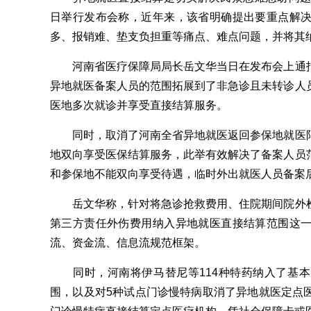
日举行发布会称，近年来，该省明确提出要重点解
多、报销难、垫支负担重等痛点、难点问题，并将其
河南省医疗保障局局长岳文华当日在发布会上通报
异地就医备案人员的范围拓展到了非急诊且未转诊人
医地多次就诊并享受直接结算服务。
同时，取消了河南全省异地就医返回参保地就医限
地双向享受医保结算服务，此举有效解决了备案人员
和参保地不能双向享受待遇，临时外出就医人员备案
岳文华称，针对将急诊抢救费用、住院期间院外检
第三方责任外伤费用纳入异地就医直接结算范围这
流、资金流、信息流规范框架。
同时，河南将伊马替尼等114种特药纳入了基本
围，以及对5种试点门诊慢特病取消了异地就医定点