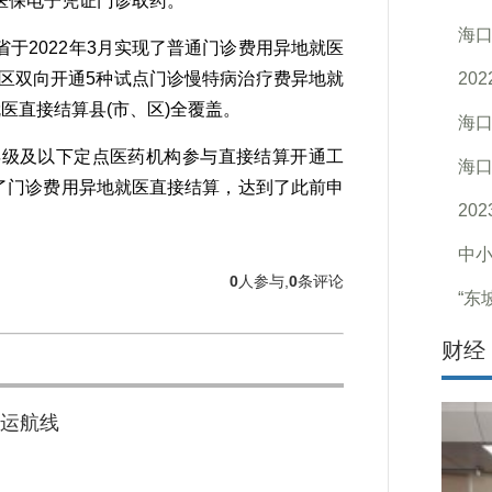
医保电子凭证门诊取药。
海
2022年3月实现了普通门诊费用异地就医
筹区双向开通5种试点门诊慢特病治疗费异地就
20
医直接结算县(市、区)全覆盖。
海口
级及以下定点医药机构参与直接结算开通工
海
现了门诊费用异地就医直接结算，达到了此前申
20
中小
0
人参与,
0
条评论
“东
财经
运航线