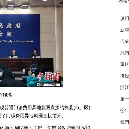
河南
厦
新疆
吉林
河南
重
拼经
浙
会现场
第一
现普通门诊费用异地就医直接结算县(市、区)
今年
实现了门诊费用异地就医直接结算。
云南
惠民利民便民工程。河南省政府新闻办10