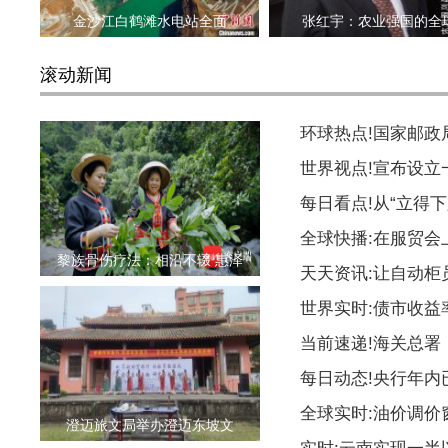
金沙江白鹤滩水电站全面
张红宇：农业强国的全
滚动新闻
环球热点!国家邮
世界视点!宣布设
每日看点!从“立得下
全球快播:在服贸会
黎族骨伤疗法：相沿不辍 惠泽
天天资讯:让自动柜
世界实时:债市收益
当前速递!海关总署
每日动态!央行年内
全球实时:油价调价
​澄迈旅文局举办澄迈东坡文