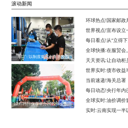
滚动新闻
环球热点!国家邮
世界视点!宣布设
每日看点!从“立得下
全球快播:在服贸会
海口：以制度集成创新激发改
天天资讯:让自动柜
世界实时:债市收益
当前速递!海关总署
每日动态!央行年内
全球实时:油价调价
12月25日保亭举办2022年全国群
实时:云南实现一