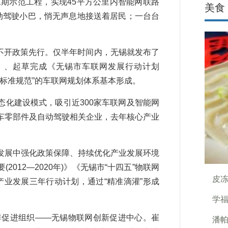
期示范工程，实现45平方公里内智能网联路
美食
动驾驶小巴，悄无声息地接送着居民；一台台
离不开政策先行。仅半年时间内，无锡就发布了
》、起草完成《无锡市车联网发展行动计划
+N个标准规范”的车联网规划体系基本形成。
化建设模式，吸引近300家车联网及智能网
车零部件及自动驾驶相关企业，去年核心产业
展中强化政策保障、持续优化产业发展环境
012—2020年)》《无锡市“十四五”物联网
皮
业发展三年行动计划，通过“精准滴灌”形成
学
群促进组织——无锡物联网创新促进中心。崔
潘帕