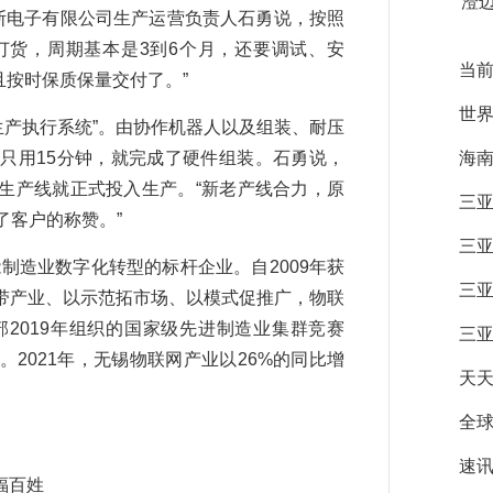
​
斯电子有限公司生产运营负责人石勇说，按照
订货，周期基本是3到6个月，还要调试、安
当前
且按时保质保量交付了。”
世界
生产执行系统”。由协作机器人以及组装、耐压
只用15分钟，就完成了硬件组装。石勇说，
海
性生产线就正式投入生产。“新老产线合力，原
三亚
了客户的称赞。”
三
造业数字化转型的标杆企业。自2009年获
三亚
带产业、以示范拓市场、以模式促推广，物联
2019年组织的国家级先进制造业集群竞赛
三亚
2021年，无锡物联网产业以26%的同比增
天天
全
速讯
福百姓