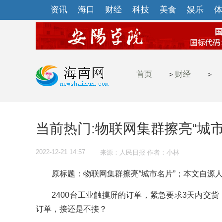
资讯
海口
财经
科技
美食
娱乐
首页
财经
>
>
当前热门:物联网集群擦亮“城市
2022-12-21 14:57
来源：人民日报 作者：小林
原标题：物联网集群擦亮“城市名片”；本文自源人
2400台工业触摸屏的订单，紧急要求3天内交货，
订单，接还是不接？