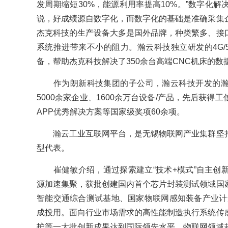
发周期缩短30%，能源利用率提高10%。”数字化
说，好成绩源自数字化，而数字化的基础是准确采集
杰克科技的生产设备大多是国外品牌，种类繁多、接
系统推进带来不小的阻力。瀚云科技独立研发的4G/
备，帮助杰克科技解决了350余台高端CNC机床的数
作为朗新科技集团的子公司，瀚云科技开发的瀚云Ha
5000余家企业、1600余万台设备/产品，先后获
APP优秀解决方案等国家级奖项60余项。
瀚云工业互联网平台，是无锡物联网产业集群坚持
型代表。
崔健敏介绍，通过探索建立“技术+模式”自主创
源加速集聚，获批创建国内首个芯片封装测试领域国
智能交通综合测试基地、国家物联网感知装备产业计量
成投用。面向行业市场需求的高性能制造执行系统传
护等一大批创新成果达到国际领先水平。物联网领域