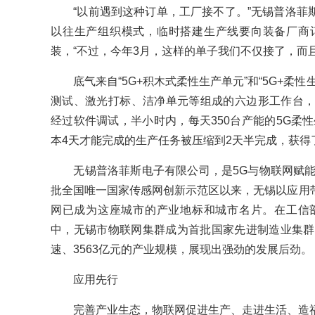
“以前遇到这种订单，工厂接不了。”无锡普洛菲
以往生产组织模式，临时搭建生产线要向装备厂商
装，“不过，今年3月，这样的单子我们不仅接了，而
底气来自“5G+积木式柔性生产单元”和“5G+柔性
测试、激光打标、洁净单元等组成的六边形工作台，
经过软件调试，半小时内，每天350台产能的5G柔
本4天才能完成的生产任务被压缩到2天半完成，获得
无锡普洛菲斯电子有限公司，是5G与物联网赋能制
批全国唯一国家传感网创新示范区以来，无锡以应用
网已成为这座城市的产业地标和城市名片。在工信部
中，无锡市物联网集群成为首批国家先进制造业集群。
速、3563亿元的产业规模，展现出强劲的发展后劲。
应用先行
完善产业生态，物联网促进生产、走进生活、造