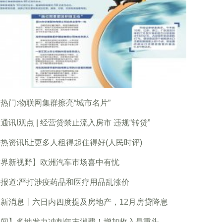
热门:物联网集群擦亮“城市名片”
通讯!观点 | 经营贷禁止流入房市 违规“转贷”
热资讯!让更多人租得起住得好(人民时评)
世界新视野】欧洲汽车市场喜中有忧
报道:严打涉疫药品和医疗用品乱涨价
新消息丨六日内四度提及房地产，12月房贷降息
热闻】多地发力冲刺年末消费！增加收入是重头