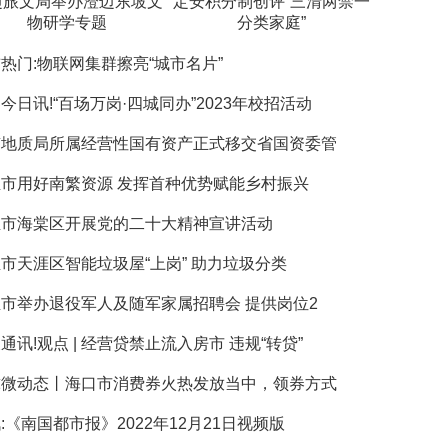
澄迈旅文局举办澄迈东坡文
定安积分制创评“三清两禁一
物研学专题
分类家庭”
热门:物联网集群擦亮“城市名片”
今日讯!“百场万岗·四城同办”2023年校招活动
南地质局所属经营性国有资产正式移交省国资委管
市用好南繁资源 发挥首种优势赋能乡村振兴
亚市海棠区开展党的二十大精神宣讲活动
市天涯区智能垃圾屋“上岗” 助力垃圾分类
市举办退役军人及随军家属招聘会 提供岗位2
通讯!观点 | 经营贷禁止流入房市 违规“转贷”
球微动态丨海口市消费券火热发放当中，领券方式
:《南国都市报》2022年12月21日视频版