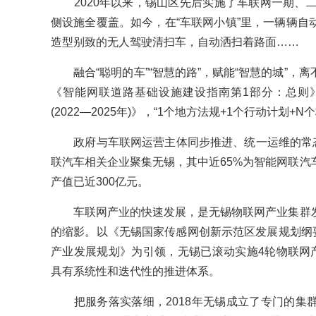
2020年以来，锡山区先后实施了车联网一期、二
侧设施全覆盖。如今，在“车联网小镇”里，一辆辆自
造型别致的无人驾驶清扫车，自动洒扫着路面……
融合“聪明的车”“智慧的路”，赋能“智慧的城”，
《智能网联道路基础设施建设指南第1部分：总则
(2022—2025年)》，“1个地方法规+1个行动计划
政府与车联网运营主体同步推进、统一运维的常态
联汽车相关企业聚集无锡，其中近65%为智能网联汽
产值已近300亿元。
车联网产业的快速发展，是无锡物联网产业集群发
的缩影。以《无锡国家传感网创新示范区发展规划纲要(2
产业发展规划》为引领，无锡已滚动实施4轮物联网产
具有系统性和迭代性的推进体系。
把服务落实落细，2018年无锡成立了专门的集