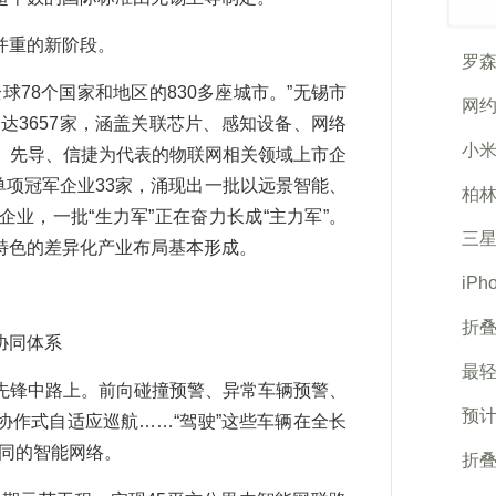
并重的新阶段。
罗森
8个国家和地区的830多座城市。”无锡市
网
达3657家，涵盖关联芯片、感知设备、网络
小
、先导、信捷为代表的物联网相关领域上市企
单项冠军企业33家，涌现出一批以远景智能、
柏林
业，一批“生力军”正在奋力长成“主力军”。
三
特色的差异化产业布局基本形成。
iP
折
协同体系
最轻
锋中路上。前向碰撞预警、异常车辆预警、
预计
作式自适应巡航……“驾驶”这些车辆在全长
协同的智能网络。
折