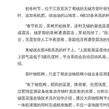
初冬时节，位于江苏宜兴丁蜀镇的无锡市茶叶研究
叶、追加有机肥。绿油油的山坳里，4根10多米高的
“春节前后，茶树开始抽芽。这时无锡的最低温度
成霜冻。抽芽期的茶树遭遇霜冻，芽就毁掉了。”
台，无需安排人工半夜巡视，茶园也没再遭受霜冻的
奥秘就在那4根高高的杆子上。“上面装着温度传
上部气温低于3摄氏度时，平台系统会自动启动风扇，
绍。
茶叶物联网，只是丁蜀农业物联网小镇众多应用
“有了物联网，稻田的温度、降雨量、光照强度、
过肥情监测设备收集农作物叶面反射的光谱，分析出
锡莲花荡农场技术员许冠华介绍，通过大田物联网平
一体机灌溉的同时完成精准施肥，不仅一亩地能节约5