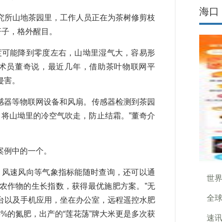
海口
所山地茶园里，工作人员正在为茶树修剪枝
杆子，格外醒目。
可能降到零度左右，山坳里湿气大，容易形
技术员董奇说，最近几年，借助茶叶物联网平
侵害。
感器等物联网设备和风扇。传感器检测到茶园
将山坳里的冷空气吹走，防止结霜。”董奇介
案例中的一个。
风速风向等气象指标能随时查询，还可以通
世界
农作物的生长指数，获得最优施肥方案。”无
全
台以及手机应用，坐在办公室，远程遥控水肥
%的氮肥，出产的“莲花荡”牌大米更是多次获
速讯