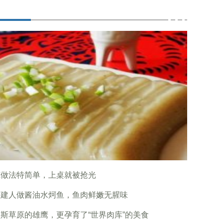
冻做法特简单，上桌就被抢光
福建人做酱油水炣鱼，鱼肉鲜嫩无腥味
斯草原的雄鹰，更孕育了“世界肉库”的美食