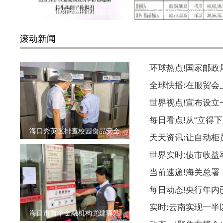
新氧平台2022年重点关注“
诺诚健华医药2022年度
滚动新闻
环球热点!国家邮
全球快播:在服贸会
世界视点!宣布设
每日看点!从“立得下
海口秀英区排查校园食品安全
天天资讯:让自动柜
世界实时:债市收益
当前速递!海关总署
每日动态!央行年内
实时:云南实现一
海口市首个金融机构党建驿站