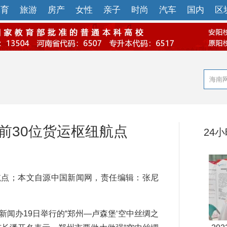
体育
旅游
房产
女性
亲子
时尚
汽车
国内
区
前30位货运枢纽航点
24
点；本文自源中国新闻网，责任编辑：张尼
新闻办19日举行的“郑州—卢森堡‘空中丝绸之