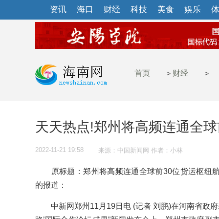
资讯
海口
财经
科技
美食
娱乐
首页
财经
>
>
天天热点!郑州将高频连通全球
2022-11-21 19:58
来源：中国新闻网 作者：小林
原标题：郑州将高频连通全球前30位货运枢纽航
的报道：
中新网郑州11月19日电 (记者 刘鹏)在河南省政府