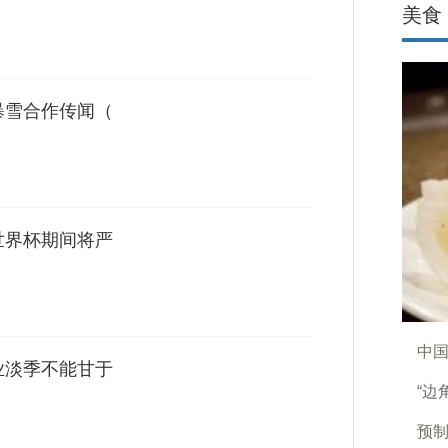
美食
暴雪合作传闻（
世界杯期间将严
中
业淡季不能甘于
“边
预