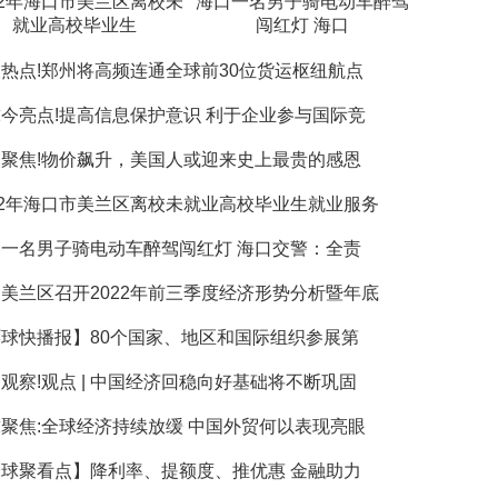
22年海口市美兰区离校未
海口一名男子骑电动车醉驾
就业高校毕业生
闯红灯 海口
热点!郑州将高频连通全球前30位货运枢纽航点
今亮点!提高信息保护意识 利于企业参与国际竞
聚焦!物价飙升，美国人或迎来史上最贵的感恩
22年海口市美兰区离校未就业高校毕业生就业服务
一名男子骑电动车醉驾闯红灯 海口交警：全责
美兰区召开2022年前三季度经济形势分析暨年底
球快播报】80个国家、地区和国际组织参展第
观察!观点 | 中国经济回稳向好基础将不断巩固
聚焦:全球经济持续放缓 中国外贸何以表现亮眼
球聚看点】降利率、提额度、推优惠 金融助力