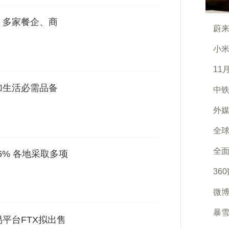
，多家餐企、商
蔚来
小米
11
加生活必需品备
中铁
外媒
全
全面
6% 各地采取多项
36
微博
暴雪
平台FTX拟出售