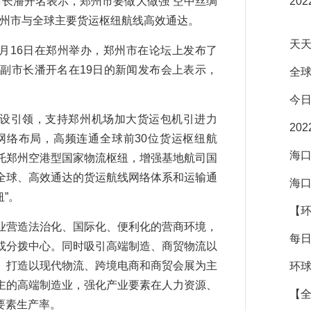
市长潘开名表示，郑州市要做大做强“空中丝绸
20
郑州市与全球主要货运枢纽航线高效通达。
天天
月16日在郑州举办，郑州市在论坛上发布了
副市长潘开名在19日的新闻发布会上表示，
全球
。
今日
设引领，支持郑州机场加大货运包机引进力
20
网络布局，高频连通全球前30位货运枢纽航
海口
托郑州空港型国家物流枢纽，增强基地航司国
全球、高效通达的货运航线网络体系和运输通
海口
”。
【环
营造法治化、国际化、便利化的营商环境，
每日
或分拨中心。同时吸引高端制造、商贸物流以
。打造以现代物流、跨境电商和商贸会展为主
环球
主的高端制造业，强化产业要素在人力资源、
【全
要素生产率。