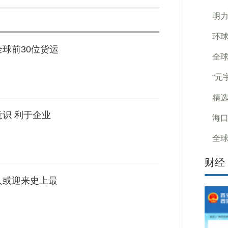
明力
环球
球前30位货运
全球
“元
精选
意识 利于企业
海
全
财经
人或迎来史上最