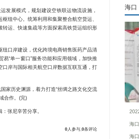
海口
联运发展模式，规划建设空铁联运物流设施，
运枢纽中心。统筹利用和集聚整合航空货运、
拨转运、快速集疏等方面探索高铁货运组织形
纽口岸建设，优化跨境电商销售医药产品清
易“单一窗口”服务功能和应用领域，加快推
空口岸与国际相关航空口岸数据互联互通，打
国家历史渊源，着力打造“丝绸之路文化交流
合作。(完)
：张尼辛苦分享。
20
海口
0
人参与,
0
条评论
海口