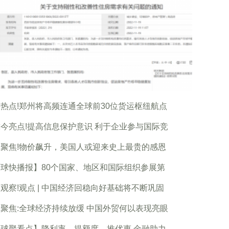
热点!郑州将高频连通全球前30位货运枢纽航点
今亮点!提高信息保护意识 利于企业参与国际竞
聚焦!物价飙升，美国人或迎来史上最贵的感恩
球快播报】80个国家、地区和国际组织参展第
观察!观点 | 中国经济回稳向好基础将不断巩固
聚焦:全球经济持续放缓 中国外贸何以表现亮眼
球聚看点】降利率、提额度、推优惠 金融助力