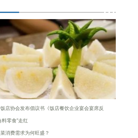
国饭店协会发布倡议书《饭店餐饮企业宴会宴席反
角料零食”走红
制菜消费需求为何旺盛？