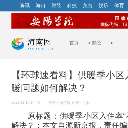
资讯
海口
财经
科技
美食
娱乐
体育
首页
财经
>
>
【环球速看料】供暖季小区入
暖问题如何解决？
2022-11-19 14:40
来源：新京报 作者：小林
原标题：供暖季小区入住率“不
解决？；本文自源新京报，责任编