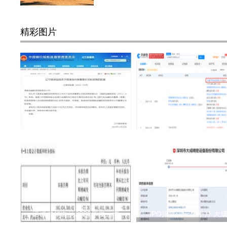
精彩图片
徐州英出任锦银金租董事
抖音入股峥研软件 持股
诺诚健华医药2022年度三季
IPO排队仅一个半月 大