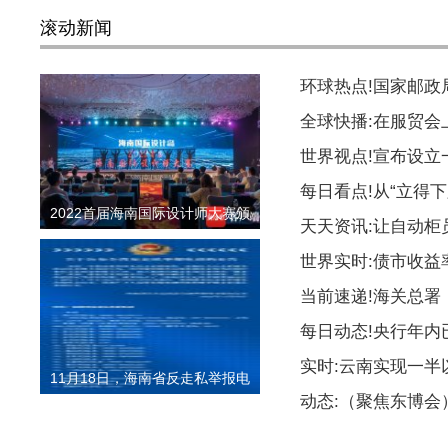
滚动新闻
环球热点!国家邮
全球快播:在服贸会
世界视点!宣布设
每日看点!从“立得下
2022首届海南国际设计师大赛颁
天天资讯:让自动柜
世界实时:债市收益
当前速递!海关总署
每日动态!央行年内
实时:云南实现一
11月18日，海南省反走私举报电
动态:（聚焦东博