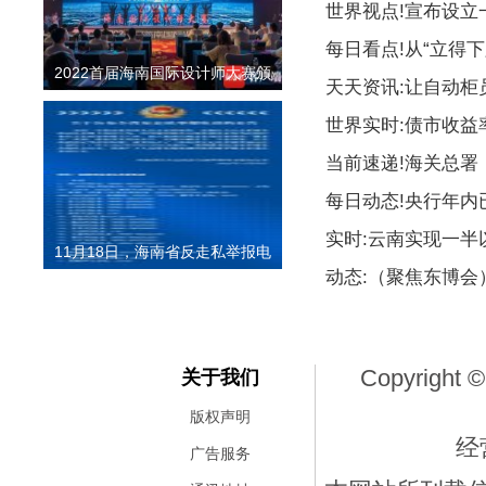
世界视点!宣布设
每日看点!从“立得下
2022首届海南国际设计师大赛颁
天天资讯:让自动柜
世界实时:债市收益
当前速递!海关总署
每日动态!央行年内
实时:云南实现一
11月18日，海南省反走私举报电
动态:（聚焦东博
Copyright ©
关于我们
版权声明
经
广告服务