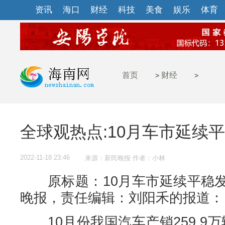
资讯
海口
财经
科技
美食
娱乐
体育
首页
财经
>
>
全球观热点:10月车市延续
2022-11-18 23:46
来源：新民晚报 作者：小林
原标题：10月车市延续平稳发
晚报，责任编辑：刘阳禾的报道：
10月份我国汽车产销259.9万辆