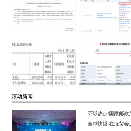
徐州英出任锦银金租董事
抖音入股峥研软件 持股
诺诚健华医药2022年度三季
IPO排队仅一个半月 大
滚动新闻
环球热点!国家邮
全球快播:在服贸会