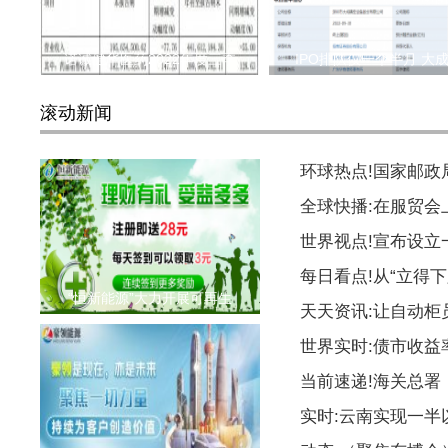
诺诚健华医药2022年度三季
IPO排队仅一个半月 大
滚动新闻
环球热点!国家邮
全球快播:在服贸会
世界视点!宣布设
每日看点!从“立得下
“恒新能源”大力开展可再生
天天资讯:让自动柜
世界实时:债市收益
当前速递!海关总署
实时:云南实现一