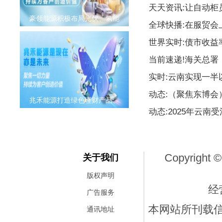
天天资讯:让自动柜
豪领能源积极布局光伏、氢能
全球快播:在服贸会
世界实时:债市收益
当前速递!海关总署
实时:云南实现一
动态:（聚焦东博
兆禾能源打造绿色理财产品、
动态:2025年云南
Copyright ©
关于我们
版权声明
经
广告服务
本网站所刊载
通讯地址