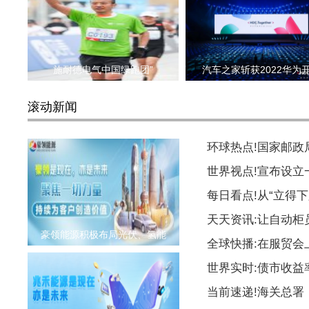
施耐德电气中国绿跑团”
汽车之家斩获2022华为
滚动新闻
环球热点!国家邮
世界视点!宣布设
每日看点!从“立得下
天天资讯:让自动柜
豪领能源积极布局光伏、氢能
全球快播:在服贸会
世界实时:债市收益
当前速递!海关总署