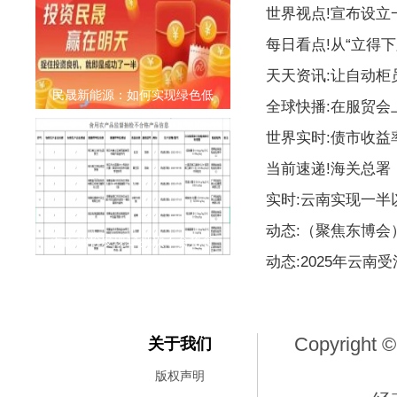
世界视点!宣布设
每日看点!从“立得下
天天资讯:让自动柜
民晟新能源：如何实现绿色低
全球快播:在服贸会
世界实时:债市收益
当前速递!海关总署
实时:云南实现一
动态:（聚焦东博
海南抽检发现11批次不合格食
动态:2025年云南
Copyright ©
关于我们
版权声明