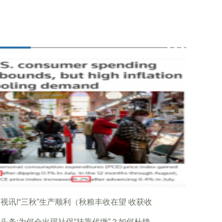
视讯!“三秋”生产顺利（秋粮丰收在望 收获收
头条:为何会出现社保“挂靠代缴”？如何杜绝