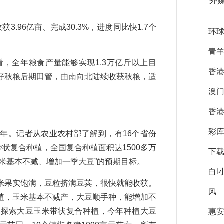
外
96亿亩、完成30.3%，进度同比快1.7个
环球
青羊
全年粮食产量能够实现1.3万亿斤以上目
香港
好秋粮后期田管，由南向北陆续收获秋粮，适
澳门
香港
彩库
。记者从农业农村部了解到，有16个省份
带状复合种植，全国复合种植面积达1500多万
下载
米基本不减、增加一季大豆”的预期目标。
白l
果实饱满，豆粒挤满豆荚，很快就能收获。
风
植，玉米基本不减产，大豆顺手种，能增加不
城探索大豆玉米带状复合种植，今年种植大豆
惠安