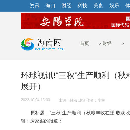
资讯
海口
财经
科技
美食
娱乐
首页
财经
>
>
环球视讯!“三秋”生产顺利（
展开）
2022-10-04 16:00
来源：经济日报 作者：小林
原标题：“三秋”生产顺利（秋粮丰收在望 收获
辑：房家梁的报道：