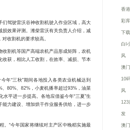
香港
彩库
们驾驶雷沃谷神收割机驶入作业区域，高大
减损效果评测。潍柴雷沃有关负责人介绍，减
下载
，对收割机的要求较高。
白l
收割机等国产高端农机产品形成矩阵，农机
风
化收获，相比人工收割，在效率、减损、节本
澳门
10
年“三秋”期间各地投入各类农业机械达到
%、80%、82%，小麦机播率超过93%，油菜
风
水平进一步提高。各地应借鉴今年“三夏”生
12
干能力建设、增加烘干作业服务供给，进一步
发
。“今年国家将继续对主产区中晚稻实施最
澳门