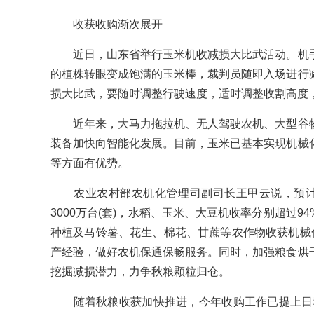
收获收购渐次展开
近日，山东省举行玉米机收减损大比武活动。机手
的植株转眼变成饱满的玉米棒，裁判员随即入场进行
损大比武，要随时调整行驶速度，适时调整收割高度
近年来，大马力拖拉机、无人驾驶农机、大型谷物
装备加快向智能化发展。目前，玉米已基本实现机械
等方面有优势。
农业农村部农机化管理司副司长王甲云说，预计今
3000万台(套)，水稻、玉米、大豆机收率分别超过94
种植及马铃薯、花生、棉花、甘蔗等农作物收获机械化
产经验，做好农机保通保畅服务。同时，加强粮食烘
挖掘减损潜力，力争秋粮颗粒归仓。
随着秋粮收获加快推进，今年收购工作已提上日程