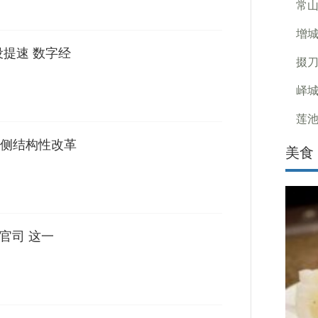
常山
增城
设提速 数字经
掇刀
峄城
莲池
侧结构性改革
美食
官司 这一