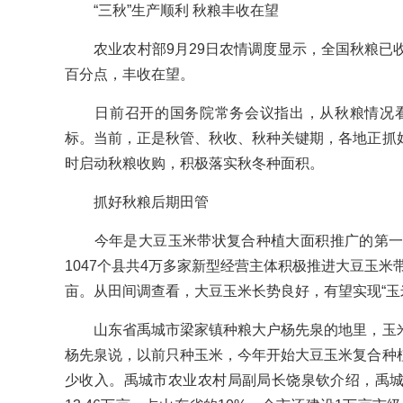
“三秋”生产顺利 秋粮丰收在望
农业农村部9月29日农情调度显示，全国秋粮已收获3.
百分点，丰收在望。
日前召开的国务院常务会议指出，从秋粮情况看，
标。当前，正是秋管、秋收、秋种关键期，各地正抓
时启动秋粮收购，积极落实秋冬种面积。
抓好秋粮后期田管
今年是大豆玉米带状复合种植大面积推广的第一年
1047个县共4万多家新型经营主体积极推进大豆玉米
亩。从田间调查看，大豆玉米长势良好，有望实现“玉
山东省禹城市梁家镇种粮大户杨先泉的地里，玉米
杨先泉说，以前只种玉米，今年开始大豆玉米复合种
少收入。禹城市农业农村局副局长饶泉钦介绍，禹