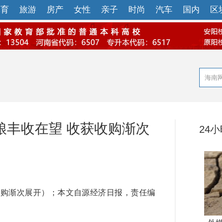
体育
旅游
房产
女性
亲子
时尚
汽车
国内
区
秋粮丰收在望 收获收购渐次
24
收购渐次展开）；本文自源经济日报，责任编