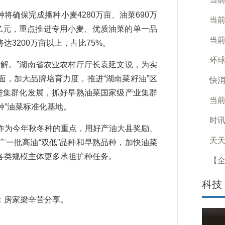
保完成播种小麦4280万亩、油菜690万
当前
亿元，重点推进专用小麦、优质油菜的单一品
当前
3200万亩以上，占比75%。
环
解。”湖南省农业农村厅厅长袁延文说，为实
，加大品牌培育力度，推进“湖南菜籽油”区
快消
进集群化发展，抓好早熟油菜国家级产业集群
当前
种”油菜标准化基地。
时讯
为今年秋冬种的重点，用好产油大县奖励、
天天
一批高油“双低”品种和早熟品种，加快油菜
各类规模主体更多承担扩种任务。
【全
科技
房家梁辛苦分享。