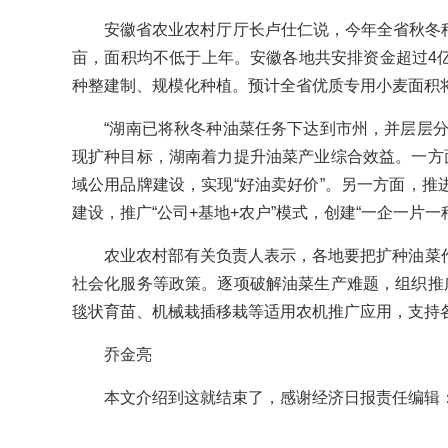
安徽省农业农村厅厅长卢仕仁说，今年全省秋冬种将确
亩，面积均不低于上年。安徽各地共安排资金超过4
种整建制、规模化种植。预计全省优质专用小麦面积将达
“湖南已将秋冬种油菜任务下达到市州，并层层分
现扩种目标，湖南着力提升油菜产业综合效益。一方面
域公用品牌建设，实现“好油卖好价”。另一方面，推
建设，推广“公司+基地+农户”模式，创建“一企一片一
农业农村部有关负责人表示，各地要把扩种油菜作
社会化服务等政策。逐项破解油菜生产难题，组织推广
毯状育苗、机械栽插移栽等适用农机推广应用，支持
乔金亮
本文介绍到这就结束了，感谢经济日报责任编辑：