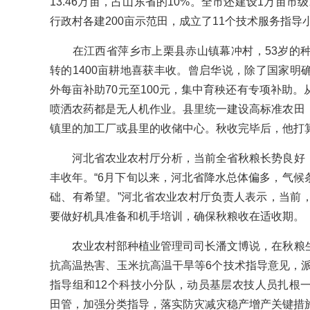
13.46万亩，占山东省的10%。全市还建设1万亩市
行政村各建200亩示范田，成立了11个技术服务指导
在江西省萍乡市上栗县赤山镇幕冲村，53岁的种
转的1400亩耕地喜获丰收。曾启华说，除了国家明
外每亩补助70元至100元，集中育秧还有专项补助
喷洒农药都是无人机作业。县里统一建设高标准农田
镇里的加工厂或县里的收储中心。秋收完毕后，他打
河北省农业农村厅分析，当前全省秋粮长势良好，
丰收年。“6月下旬以来，河北省降水总体偏多，气候
础、有希望。”河北省农业农村厅负责人表示，当前
要做好机具准备和机手培训，确保秋粮收在适收期。
农业农村部种植业管理司司长潘文博说，在秋粮生
抗高温热害、玉米抗高温干旱等6个技术指导意见，派
指导组和12个科技小分队，动员基层农技人员扎根
田管，加强分类指导，落实防灾减灾稳产增产关键措