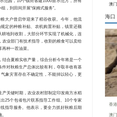
级示范园，10个镇街各建1000亩示范方，所有
澳门
小组，到田间开展“保姆式服务”。
海口
粮大户曾启华迎来了稻谷收获。今年，他流
确规定的种粮补贴、农机购置补贴，镇里还额
。从耕地到收割，大部分环节实现了机械化，连
，农业部门有技术指导，收割的粮食可以卖给
算再种一茬油菜。
结合夏粮实收产量，综合分析今年将是一个
条件对秋粮生产总体比较有利，夺取丰收有基
，气象灾害存在不确定性，不能掉以轻心，更
产关键时期，农业农村部制定印发南方水稻
出25个包省包片联系指导工作组、10个专家
香港
一线指导服务。他表示，要全力抓好秋粮后期
施。
澳门