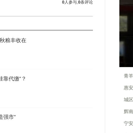
0
人参与,
0
条评论
（秋粮丰收在
青羊
挂靠代缴”？
惠安
城区
辉南
造强市”
宁安