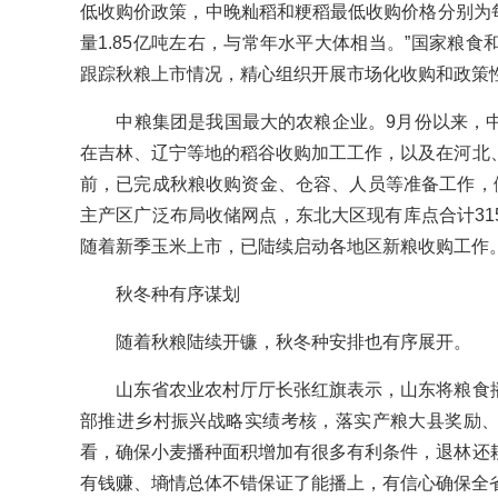
低收购价政策，中晚籼稻和粳稻最低收购价格分别为每斤
量1.85亿吨左右，与常年水平大体相当。”国家粮
跟踪秋粮上市情况，精心组织开展市场化收购和政策
中粮集团是我国最大的农粮企业。9月份以来，中
在吉林、辽宁等地的稻谷收购加工工作，以及在河北
前，已完成秋粮收购资金、仓容、人员等准备工作，做
主产区广泛布局收储网点，东北大区现有库点合计31
随着新季玉米上市，已陆续启动各地区新粮收购工作
秋冬种有序谋划
随着秋粮陆续开镰，秋冬种安排也有序展开。
山东省农业农村厅厅长张红旗表示，山东将粮食播
部推进乡村振兴战略实绩考核，落实产粮大县奖励
看，确保小麦播种面积增加有很多有利条件，退林还
有钱赚、墒情总体不错保证了能播上，有信心确保全