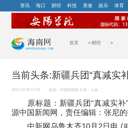
资讯
海口
财经
科技
美食
娱乐
体育
首页
财经
>
>
当前头条:新疆兵团“真减实
2022-10-04 13:59
来源：中国新闻网 作者：小林
原标题：新疆兵团“真减实补”
源中国新闻网，责任编辑：张尼的
中新网乌鲁木齐10月2日电 (戚