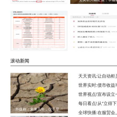
奈雪 喜茶茶饮圈掀起降价
DR钻戒成本4000卖1.5
滚动新闻
天天资讯:让自动柜
世界实时:债市收益
世界视点!宣布设
每日看点!从“立得下
外媒称：未来几年，仅干旱一
全球快播:在服贸会