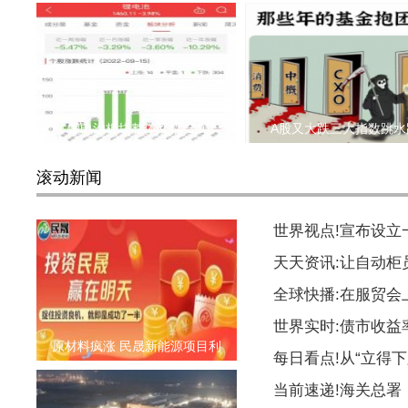
锂电池板块整体涨幅-3.9
A股又大跌三大指数跳水
滚动新闻
世界视点!宣布设
天天资讯:让自动柜
全球快播:在服贸会
世界实时:债市收益
原材料疯涨 民晟新能源项目利
每日看点!从“立得下
当前速递!海关总署