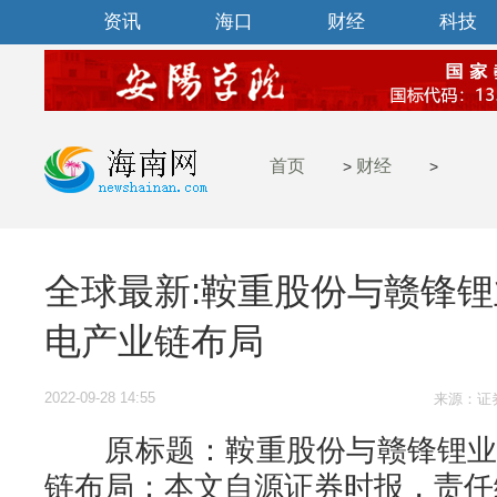
资讯
海口
财经
科技
时尚
汽车
国内
区块
首页
财经
>
>
全球最新:鞍重股份与赣锋锂
电产业链布局
2022-09-28 14:55
来源：证
原标题：鞍重股份与赣锋锂业战
链布局；本文自源证券时报，责任