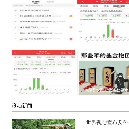
DR钻戒成本4000卖1.5万上热
食品加工制造板块近一
锂电池板块整体涨幅-3.9
A股又大跌三大指数跳水
滚动新闻
世界视点!宣布设