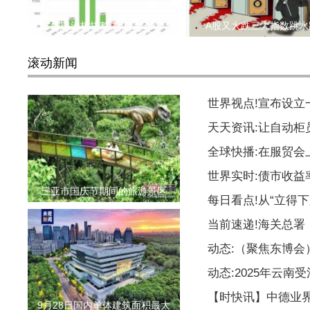
锂电池板块整体涨幅-3.9
A股又大跌三大指数跳水
滚动新闻
世界视点!宣布设
天天资讯:让自动柜
全球快播:在服贸会
世界实时:债市收益
三亚市国庆节期间的旅游景区
每日看点!从“立得下
当前速递!海关总署
动态:（聚焦东博
动态:2025年云南
【时快讯】中德业
9月28日国内单体建筑面积最大