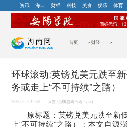
资讯
海口
财经
科技
美食
娱乐
体育
首页
财经
>
>
环球滚动:英镑兑美元跌至
务或走上“不可持续”之路）
2022-09-28 12:58
来源：澎湃新闻 作者：小林
原标题：英镑兑美元跌至新低
上“不可持续”之路）；本文自源