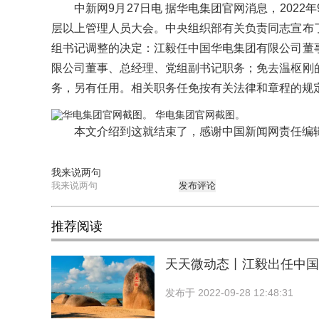
中新网9月27日电 据华电集团官网消息，2022年
层以上管理人员大会。中央组织部有关负责同志宣布
组书记调整的决定：江毅任中国华电集团有限公司董
限公司董事、总经理、党组副书记职务；免去温枢刚
务，另有任用。相关职务任免按有关法律和章程的规定
华电集团官网截图。
本文介绍到这就结束了，感谢中国新闻网责任编辑
我来说两句
发布评论
推荐阅读
天天微动态丨江毅出任中国
发布于
2022-09-28 12:48:31