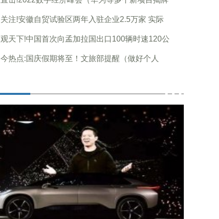
关注!安徽自贸试验区两年入驻企业2.5万家 实际
观天下!中国首次向孟加拉国出口100辆时速120公
今热点:国庆假期将至！文旅部提醒（做好个人