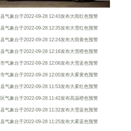
县气象台于2022-09-28 12:43发布大雨红色预警
县气象台于2022-09-28 12:35发布大雪红色预警
县气象台于2022-09-28 12:24发布大雨黄色预警
县气象台于2022-09-28 12:16发布大雪橙色预警
市气象台于2022-09-28 12:06发布大雪蓝色预警
市气象台于2022-09-28 12:00发布大雾黄色预警
县气象台于2022-09-28 11:53发布大雾红色预警
区气象台于2022-09-28 11:42发布高温橙色预警
县气象台于2022-09-28 11:32发布大雪蓝色预警
县气象台于2022-09-28 11:25发布大雾蓝色预警