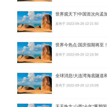
世界观天下!中国首次向孟加
发布于
2022-09-28 12:21:50
世界今热点:国庆假期将至
发布于
2022-09-28 12:18:30
全球消息!大连湾海底隧道
发布于
2022-09-28 12:15:09
天天热文:山西“十年”重塑