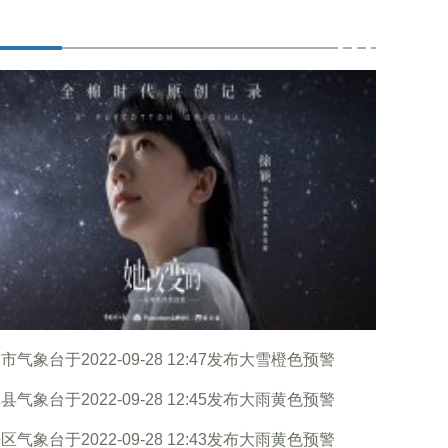
市气象台于2022-09-28 12:47发布大雪橙色预警
县气象台于2022-09-28 12:45发布大雨黄色预警
区气象台于2022-09-28 12:43发布大雨黄色预警