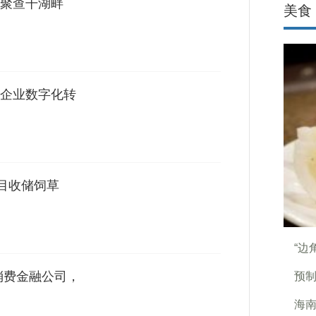
聚查干湖畔
美食
企业数字化转
项目收储饲草
“边
消费金融公司，
预
海