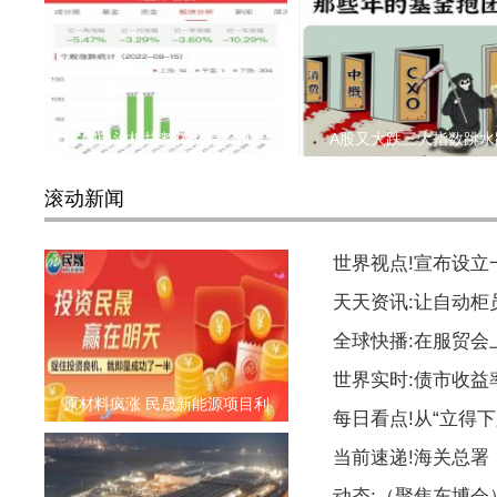
锂电池板块整体涨幅-3.9
A股又大跌三大指数跳水
滚动新闻
世界视点!宣布设
天天资讯:让自动柜
全球快播:在服贸会
世界实时:债市收益
原材料疯涨 民晟新能源项目利
每日看点!从“立得下
当前速递!海关总署
动态:（聚焦东博