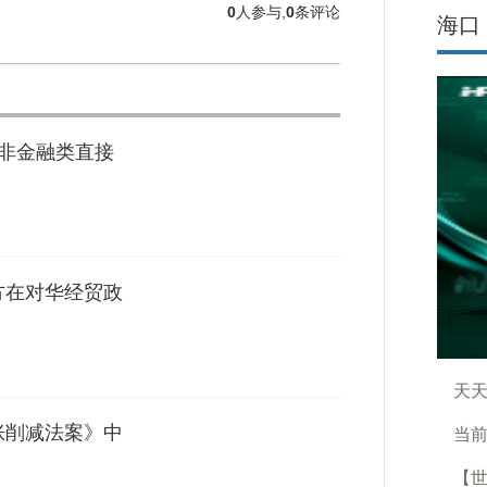
0
人参与,
0
条评论
海口
外非金融类直接
方在对华经贸政
天天
胀削减法案》中
当前
【世