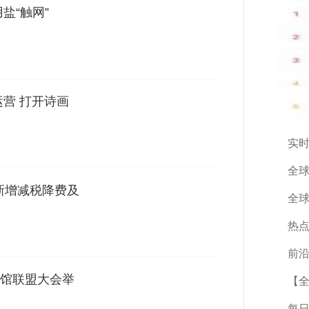
盐“触网”
运营 打开诗画
实时
全球
新增减税降费及
全球
热点
前沿
馆联盟大会举
【
每日