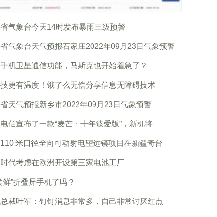
省气象台今天14时发布暴雨三级预警
省气象台天气预报石家庄2022年09月23日气象预警
果手机卫星通信功能，马斯克也开始着急了？
科技更有温度！饿了么无偿分享信息无障碍技术
省天气预报新乡市2022年09月23日气象预警
电信宣布了一款“麦芒・十年臻爱版”，新机将
110 米口径全向可动射电望远镜项目在新疆奇台
德时代考虑在欧洲开设第三家电池工厂
尝鲜”折叠屏手机了吗？
钉总裁叶军：钉钉消息非常多，自己非常讨厌红点