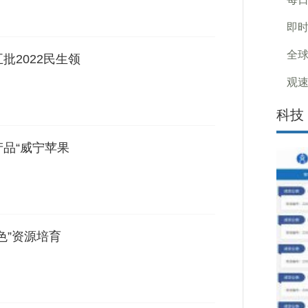
即时
全球
批2022民生领
观速
科技
产品“威宁苹果
色”资源培育