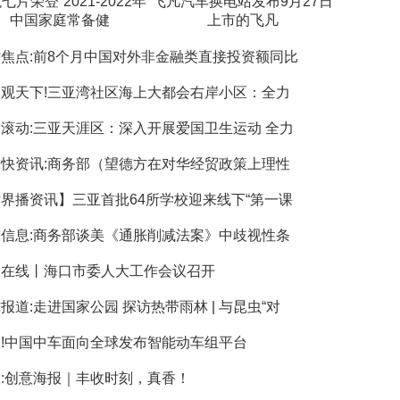
七片荣登“2021-2022年
飞凡汽车换电站发布9月27日
中国家庭常备健
上市的飞凡
焦点:前8个月中国对外非金融类直接投资额同比
观天下!三亚湾社区海上大都会右岸小区：全力
滚动:三亚天涯区：深入开展爱国卫生运动 全力
快资讯:商务部（望德方在对华经贸政策上理性
界播资讯】三亚首批64所学校迎来线下“第一课
信息:商务部谈美《通胀削减法案》中歧视性条
点在线丨海口市委人大工作会议召开
报道:走进国家公园 探访热带雨林 | 与昆虫“对
!中国中车面向全球发布智能动车组平台
:创意海报｜丰收时刻，真香！