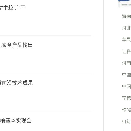
活“半拉子”工
海南
河北
苹
机农畜产品输出
让
河南
中国
项前沿技术成果
中国
宁
你“
柚基本实现全
钉