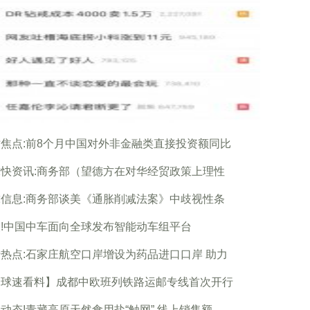
焦点:前8个月中国对外非金融类直接投资额同比
快资讯:商务部（望德方在对华经贸政策上理性
信息:商务部谈美《通胀削减法案》中歧视性条
!中国中车面向全球发布智能动车组平台
热点:石家庄航空口岸增设为药品进口口岸 助力
全球速看料】成都中欧班列铁路运邮专线首次开行
动态!青藏高原天然食用盐“触网” 线上销售额