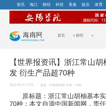
资讯
海口
财经
科技
美食
娱乐
体育
首页
财经
>
>
【世界报资讯】浙江常山胡
发 衍生产品超70种
2022-09-23 17:53
来源：中国新闻网 作者：小林
原标题：浙江常山胡柚基本实现
70种；本文自源中国新闻网，责