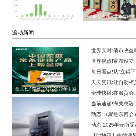
锂电池板块整体涨幅-3.9
A股又大跌三大指数跳水
滚动新闻
世界实时:债市收益
世界视点!宣布设
每日看点!从“立得下
天天资讯:让自动柜
盘龙七片荣登“2021-2022年中国
全球快播:在服贸会
当前速递!海关总署
动态:（聚焦东博
动态:2025年云南
【时快讯】中德业