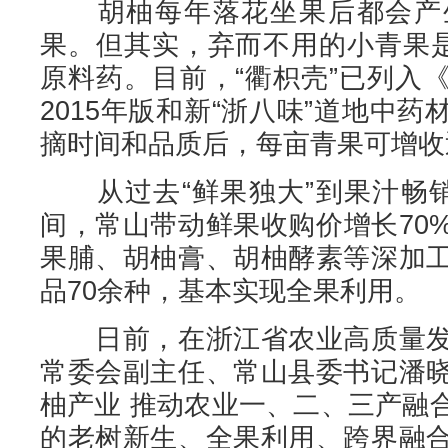
胡柚每年落花坐果后都会产生
果。但其实，弃而不用的小青果是
原料药。目前，“衢枳壳”已列入
2015年版和新“浙八味”道地中
摘时间和品质后，每亩青果可增收近
从过去“鲜果独大”到果汁畅销
间，常山带动鲜果收购价增长70
果脯、胡柚膏、胡柚酵素等深加
品70余种，基本实现全果利用。
日前，在浙江省农业高质量发
常委会副主任、常山县委书记潘
柚产业 推动农业一、二、三产融
的老树新生、全果利用、跨界融