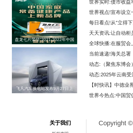
世界实时:债市收益
世界视点!宣布设
每日看点!从“立得下
天天资讯:让自动柜
盘龙七片荣登“2021-2022年中国
全球快播:在服贸会
当前速递!海关总署
动态:（聚焦东博
动态:2025年云南
【时快讯】中德业
飞凡汽车换电站发布9月27日上
世界今热点:中国贸
Copyright ©
关于我们