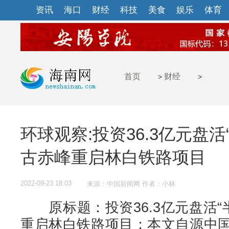
资讯
海口
财经
科技
美食
娱乐
体育
首页
财经
>
>
环球观察:投资36.3亿元盘活
古赤峰重启林白铁路项目
2022-09-23 18:03
来源：中国新闻网 作者：小林
原标题：投资36.3亿元盘活“
重启林白铁路项目；本文自源中