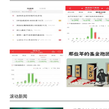
DR钻戒成本4000卖1.5万上热
食品加工制造板块近一
锂电池板块整体涨幅-3.9
A股又大跌三大指数跳水
滚动新闻