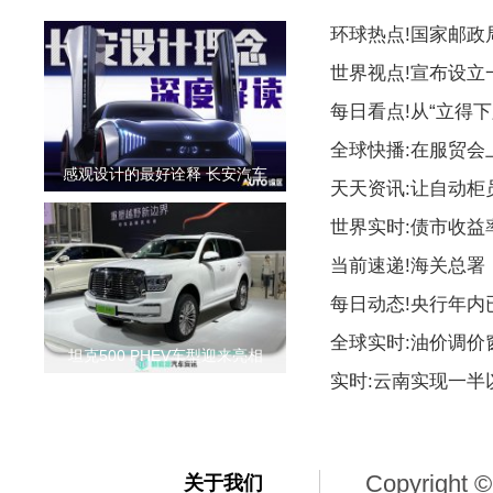
环球热点!国家邮
世界视点!宣布设
每日看点!从“立得下
全球快播:在服贸会
感观设计的最好诠释 长安汽车
天天资讯:让自动柜
世界实时:债市收益
当前速递!海关总署
每日动态!央行年内
全球实时:油价调价
坦克500 PHEV车型迎来亮相
实时:云南实现一
Copyright ©
关于我们