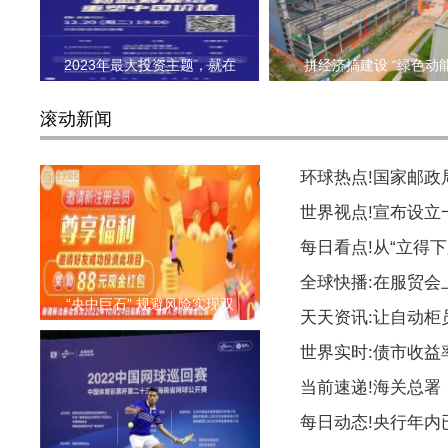
2023年最大投资主题，就在
拼经济搞建设 “绿色动
滚动新闻
环球热点!国家邮
世界视点!宣布设
每日看点!从“立得下
全球快播:在服贸会
“央中巨石” 规避风险实现双
天天资讯:让自动柜
世界实时:债市收益
当前速递!海关总署
每日动态!央行年内