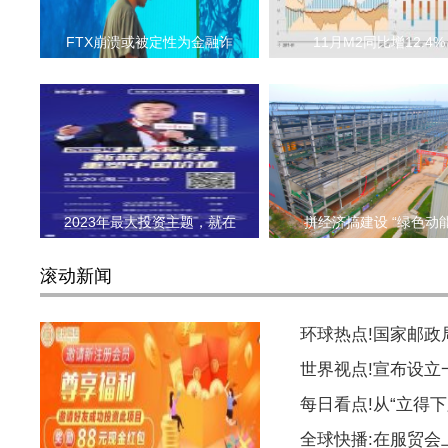
FTX崩溃或被定性为金融诈
11月M2同比增12.4%
2023年最大投资主题，就在
拼经济搞建设 “绿色动
滚动新闻
环球热点!国家邮
世界视点!宣布设
每日看点!从“立得下
全球快播:在服贸会