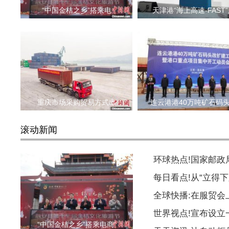
“中国金桔之乡”搭乘电
天津港“海上高速-FAST
重庆市场采购贸易方式出
连云港港40万吨矿石码
滚动新闻
环球热点!国家邮
每日看点!从“立得下
全球快播:在服贸会
世界视点!宣布设
“中国金桔之乡”搭乘电商“