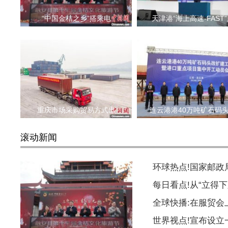
“中国金桔之乡”搭乘电
天津港“海上高速-FAST
重庆市场采购贸易方式出
连云港港40万吨矿石码
滚动新闻
环球热点!国家邮
每日看点!从“立得下
全球快播:在服贸会
世界视点!宣布设