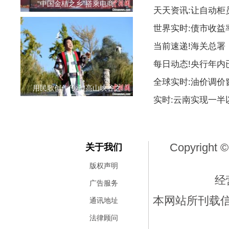
“中国金桔之乡”搭乘电商“
天天资讯:让自动柜
世界实时:债市收益
当前速递!海关总署
每日动态!央行年内
全球实时:油价调价
用民歌创作传承“高山峡谷之
实时:云南实现一
Copyright ©
关于我们
版权声明
经
广告服务
本网站所刊载
通讯地址
法律顾问