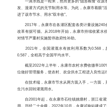
一滴水既是一粒米，然而更多的“隐形粮食”在源
发、漫灌方式的无节制用水等。为此，永康市着眼“活
进了该市节水、用水“双丰收”。
2017年，永康市在各灌区配套各类计量设施240
改革有据可循。从2018年开始，永康市持续收紧水
对情节严重村实施暂停政府性补助。
2021年，全国灌溉水有效利用系数为0.568，反观
0.587，全程高于全国平均水平。
截至2022年上半年，永康市农村水费收缴率100
位做好管理服务，使农村、农业供水工程进入良性运
在技术端，永康市节水从两方面入手，一方面，开
生污水回转灌溉用水。
自2001年起，在永康市石柱镇姚塘村，浙江省灌溉
用。历经二十余载，2022年10月，永康试验站建成