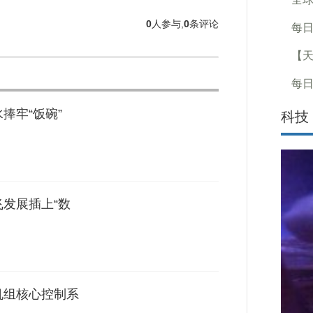
0
人参与,
0
条评论
每日
【
每日
捧牢“饭碗”
科技
飞发展插上“数
机组核心控制系