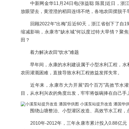
中新网金华11月24日电(张益聪 陈晨)近日，浙
放眼望去，黄澄澄的稻田连绵不绝，各地农田摆脱干
回顾2022年“出梅”后近60天，浙江省创下了自1
缩减影响，永康市“缺水城”何以度过特大旱情？聚
田？
着力解决农田“饮水”难题
早年间，永康的水利建设属于小型水利工程，水利
农田灌溉困难，直接导致水利工程效益发挥失常。
近年来，永康市大力开展“四个百万”高效节水灌
目，从水利兴农的角度出发，牢牢将饭碗捧在自己手上
小溪泵站提升改造 潘国华
围绕山塘整治、小型灌区改造、高效节水工程，永康
2010年-2012年，三年永康市累计投入0.88亿