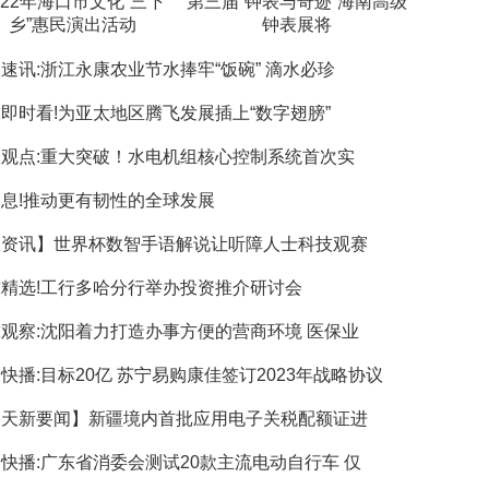
022年海口市文化“三下
第三届“钟表与奇迹”海南高级
乡”惠民演出活动
钟表展将
速讯:浙江永康农业节水捧牢“饭碗” 滴水必珍
即时看!为亚太地区腾飞发展插上“数字翅膀”
观点:重大突破！水电机组核心控制系统首次实
息!推动更有韧性的全球发展
报资讯】世界杯数智手语解说让听障人士科技观赛
精选!工行多哈分行举办投资推介研讨会
观察:沈阳着力打造办事方便的营商环境 医保业
快播:目标20亿 苏宁易购康佳签订2023年战略协议
天天新要闻】新疆境内首批应用电子关税配额证进
快播:广东省消委会测试20款主流电动自行车 仅