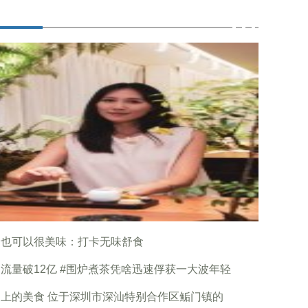
食也可以很美味：打卡无味舒食
流量破12亿 #围炉煮茶凭啥迅速俘获一大波年轻
上的美食 位于深圳市深汕特别合作区鲘门镇的