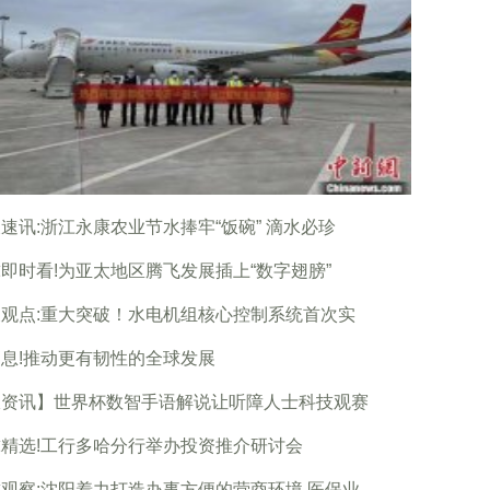
速讯:浙江永康农业节水捧牢“饭碗” 滴水必珍
即时看!为亚太地区腾飞发展插上“数字翅膀”
观点:重大突破！水电机组核心控制系统首次实
息!推动更有韧性的全球发展
报资讯】世界杯数智手语解说让听障人士科技观赛
精选!工行多哈分行举办投资推介研讨会
观察:沈阳着力打造办事方便的营商环境 医保业