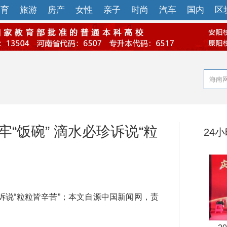
体育
旅游
房产
女性
亲子
时尚
汽车
国内
区
“饭碗” 滴水必珍诉说“粒
24
说“粒粒皆辛苦”；本文自源中国新闻网，责