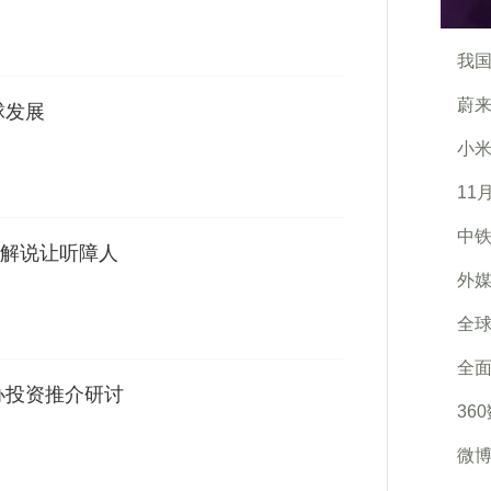
我国
蔚来
球发展
小米
11
中铁
解说让听障人
外媒
全
全面
办投资推介研讨
36
微博