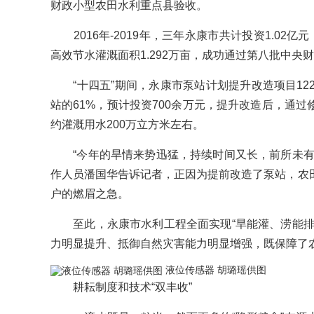
财政小型农田水利重点县验收。
2016年-2019年，三年永康市共计投资1.02亿元
高效节水灌溉面积1.292万亩，成功通过第八批中央
“十四五”期间，永康市泵站计划提升改造项目122
站的61%，预计投资700余万元，提升改造后，通
约灌溉用水200万立方米左右。
“今年的旱情来势迅猛，持续时间又长，前所未有
作人员潘国华告诉记者，正因为提前改造了泵站，农
户的燃眉之急。
至此，永康市水利工程全面实现“旱能灌、涝能排
力明显提升、抵御自然灾害能力明显增强，既保障了农
液位传感器 胡璐瑶供图
耕耘制度和技术“双丰收”