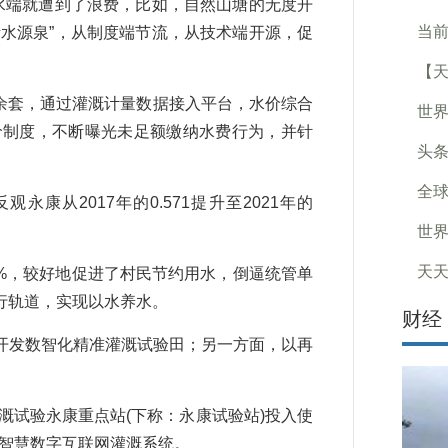
水端就遭到了浪费，比如，自然山塘的无度开
当前
水源泉”，从制度端节流，从技术端开源，促
【天
余套，通过灌溉计量数据接入平台，水价综合
世界
价制度，不断曝光未足额缴纳水费行为，并针
头条
全球
永康从2017年的0.571提升至2021年的
世界
天天
%，较好地促进了村民节约用水，倒逼统管单
行轨道，实现以水养水。
财经
发数智化精准灌溉试验田；另一方面，以再
试验永康重点站(下称：永康试验站)投入使
了智慧数字互联网灌溉系统。