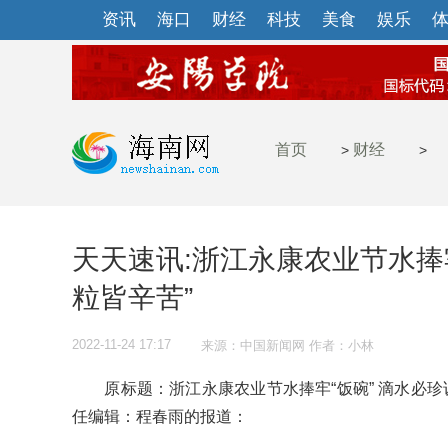
资讯
海口
财经
科技
美食
娱乐
首页
财经
>
>
天天速讯:浙江永康农业节水捧牢
粒皆辛苦”
2022-11-24 17:17
来源：中国新闻网 作者：小林
原标题：浙江永康农业节水捧牢“饭碗” 滴水必珍诉
任编辑：程春雨的报道：