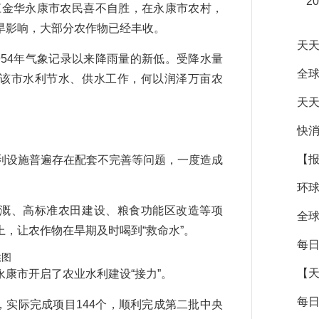
2
江金华永康市农民喜不自胜，在永康市农村，
旱影响，大部分农作物已经丰收。
天天
954年气象记录以来降雨量的新低。受降水量
全球
焦该市水利节水、供水工作，何以润泽万亩农
天天
快消
【
设施普遍存在配套不完善等问题，一度造成
环球
溉、高标准农田建设、粮食功能区改造等项
全球
，让农作物在旱期及时喝到“救命水”。
每日
供图
【
市开启了农业水利建设“接力”。
每日
元，实际完成项目144个，顺利完成第二批中央