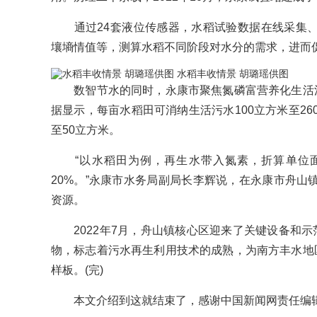
通过24套液位传感器，水稻试验数据在线采集、
壤墒情值等，测算水稻不同阶段对水分的需求，进而
水稻丰收情景 胡璐瑶供图
数智节水的同时，永康市聚焦氮磷富营养化生活污
据显示，每亩水稻田可消纳生活污水100立方米至26
至50立方米。
“以水稻田为例，再生水带入氮素，折算单位面
20%。”永康市水务局副局长李辉说，在永康市舟山
资源。
2022年7月，舟山镇核心区迎来了关键设备和示范
物，标志着污水再生利用技术的成熟，为南方丰水地区
样板。(完)
本文介绍到这就结束了，感谢中国新闻网责任编辑