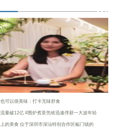
食也可以很美味：打卡无味舒食
流量破12亿 #围炉煮茶凭啥迅速俘获一大波年轻
上的美食 位于深圳市深汕特别合作区鲘门镇的