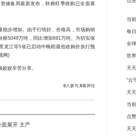
点赞
资储备局最新发布，秋粮旺季收购已全面展
当前
稳步增加。由于行情好、价格高，市场购销
每
5049万吨，同比增加691万吨。为切实保
全球
黑龙江等5省已启动中晚稻最低收购价执行预
视网)
世界
天天
钱姣姣辛苦分享。
“云
0
人参与,
0
条评论
天天
当前
点赞
全面展开 主产
天天