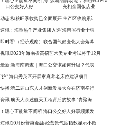
！暖心正能量不间断 海
焕新品牌动能，擎朗W3 Pro
口公交好人好
亮相全国饭店业
动态:秋粮旺季收购已全面展开 主产区收购累计
日速讯：海垦热作产业集团入选“海南省行业十强
即时看!（经济观察）联合国气候变化大会落幕
视讯!2023年海南省高招艺术类专业考试将于12月
最新:新海南调查｜海口公交该如何升级？代表
守护” 海口秀英区开展家庭养老床位建设项目
快播:第二届山东人才创新发展大会在济南举行
资讯:航天人亲述航天工程背后的故事 “青聚海
！暖心正能量不间断 海口公交好人好事频频发
短讯!10月份普惠金融-经营景气度指数显示小微