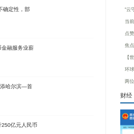
存不确定性，部
“云
当前
点赞
焦点
币金融服务业薪
【世
环球
两
添哈尔滨—首
财经
250亿元人民币