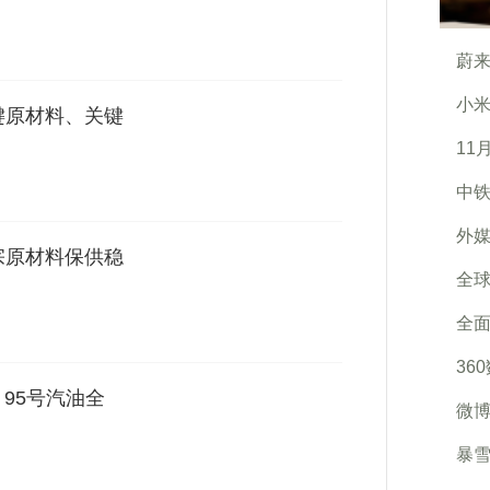
蔚来
小米
键原材料、关键
11
中铁
外媒
宗原材料保供稳
全
全面
36
 95号汽油全
微博
暴雪