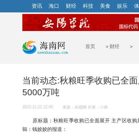
资讯
海口
财经
科技
美食
娱乐
首页
财经
>
>
当前动态:秋粮旺季收购已全面
5000万吨
2022-11-22 22:00
来源：央视网 作者：小林
原标题：秋粮旺季收购已全面展开 主产区收购累
辑：钱姣姣的报道：