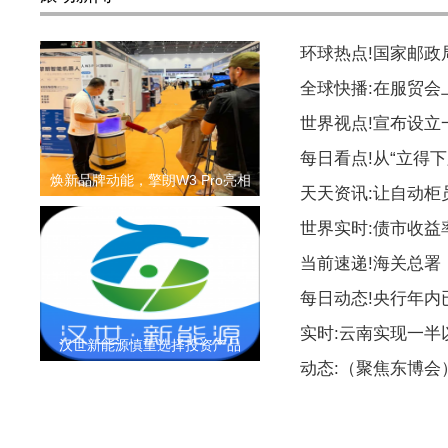
环球热点!国家邮
全球快播:在服贸会
世界视点!宣布设
每日看点!从“立得下
焕新品牌动能，擎朗W3 Pro亮相
天天资讯:让自动柜
世界实时:债市收益
当前速递!海关总署
每日动态!央行年内
实时:云南实现一
汉世新能源慎重选择投资产品
动态:（聚焦东博