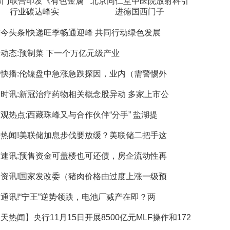
部门联合印发《有色金属
北京同仁堂中医院放射科引
行业碳达峰实
进德国西门子
今头条!快递旺季畅通迎峰 共同行动绿色发展
动态:预制菜 下一个万亿元级产业
快播:伦镍盘中急涨急跌探因，业内（需警惕外
时讯:新冠治疗药物相关概念股异动 多家上市公
观热点:西藏珠峰又与合作伙伴“分手” 盐湖提
热闻!美联储加息步伐要放缓？美联储二把手这
速讯:预售资金可盖楼也可还债，房企流动性再
资讯!国家发改委（猪肉价格由过度上涨一级预
通讯!“宁王”逆势领跌，电池厂减产在即？两
天热闻】央行11月15日开展8500亿元MLF操作和172