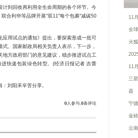
计到回收再利用全生命周期的各个环节。今
联合利华等品牌开展“双11”每个包裹“减碳50
11
全球
应用试点的通知》提出，要探索形成一批可
火狐
模式。国家邮政局相关负责人表示，下一步，
20
关地方政府部门的意见建议，稳步推进试点工
进快递包装绿色转型。(经济日报记者 吉蕾
11
三星G
：刘阳禾辛苦分享。
器
0
人参与,
0
条评论
宁
金
云