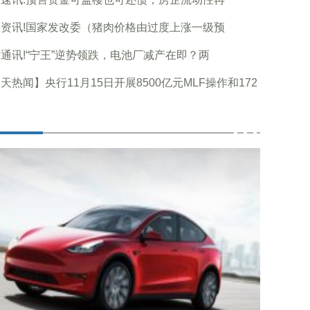
资讯!国家发改委（猪肉价格由过度上涨一级预
通讯!“宁王”逆势领跌，电池厂减产在即？两
天热闻】央行11月15日开展8500亿元MLF操作和172