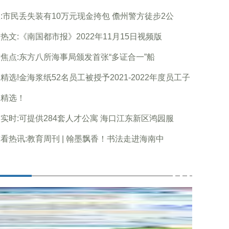
:市民丢失装有10万元现金挎包 儋州警方徒步2公
热文:《南国都市报》2022年11月15日视频版
焦点:东方八所海事局颁发首张“多证合一”船
精选!金海浆纸52名员工被授予2021-2022年度员工子
点精选！
实时:可提供284套人才公寓 海口江东新区鸿园服
看热讯:教育周刊 | 翰墨飘香！书法走进海南中