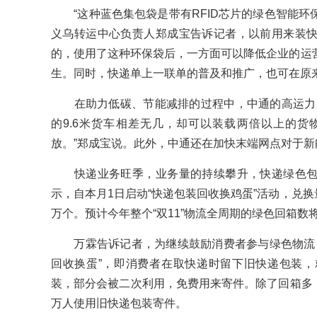
“这种蓝色集包袋是带有RFID芯片的绿色智能环保
义乌转运中心负责人郑成宝告诉记者，以前用来装
的，使用了这种环保袋后，一方面可以降低企业的运
生。同时，快递单上一联单的普及和推广，也可在原来
在助力低碳、节能减排的过程中，中通的高运力甩
的9.6米货车相差无几，却可以装载两倍以上的
放。”郑成宝说。此外，中通还在加快末端网点对于新
快递业务旺季，业务量的持续攀升，快递绿色包
示，自本月1日启动“快递包装回收换鸡蛋”活动，兑换
万个。预计今年整个“双11”物流全周期的绿色回箱数将
万霖告诉记者，为继续鼓励消费者参与绿色物流，
回收换蛋”，即消费者在取快递时留下旧快递包装
装，部分会被二次利用，免费用来寄件。除了回箱多，绿
万人使用旧快递包装寄件。