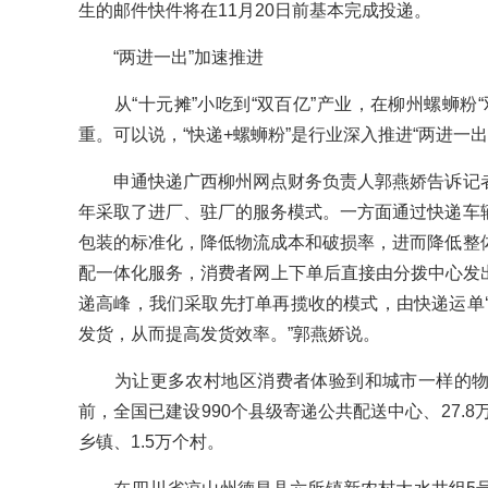
生的邮件快件将在11月20日前基本完成投递。
“两进一出”加速推进
从“十元摊”小吃到“双百亿”产业，在柳州螺蛳粉“
重。可以说，“快递+螺蛳粉”是行业深入推进“两进一出
申通快递广西柳州网点财务负责人郭燕娇告诉记者
年采取了进厂、驻厂的服务模式。一方面通过快递车
包装的标准化，降低物流成本和破损率，进而降低整
配一体化服务，消费者网上下单后直接由分拨中心发出，
递高峰，我们采取先打单再揽收的模式，由快递运单‘
发货，从而提高发货效率。”郭燕娇说。
为让更多农村地区消费者体验到和城市一样的物
前，全国已建设990个县级寄递公共配送中心、27.8
乡镇、1.5万个村。