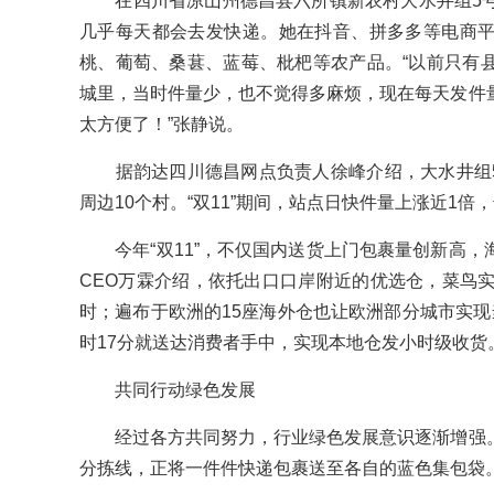
在四川省凉山州德昌县六所镇新农村大水井组5号
几乎每天都会去发快递。她在抖音、拼多多等电商
桃、葡萄、桑葚、蓝莓、枇杷等农产品。“以前只有
城里，当时件量少，也不觉得多麻烦，现在每天发件
太方便了！”张静说。
据韵达四川德昌网点负责人徐峰介绍，大水井组5号
周边10个村。“双11”期间，站点日快件量上涨近1倍，
今年“双11”，不仅国内送货上门包裹量创新高，
CEO万霖介绍，依托出口口岸附近的优选仓，菜鸟实
时；遍布于欧洲的15座海外仓也让欧洲部分城市实现
时17分就送达消费者手中，实现本地仓发小时级收货
共同行动绿色发展
经过各方共同努力，行业绿色发展意识逐渐增强。
分拣线，正将一件件快递包裹送至各自的蓝色集包袋