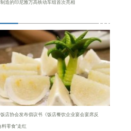
国制造的印尼雅万高铁动车组首次亮相
国饭店协会发布倡议书《饭店餐饮企业宴会宴席反
角料零食”走红