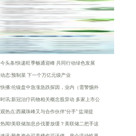
今头条!快递旺季畅通迎峰 共同行动绿色发展
动态:预制菜 下一个万亿元级产业
快播:伦镍盘中急涨急跌探因，业内（需警惕外
时讯:新冠治疗药物相关概念股异动 多家上市公
观热点:西藏珠峰又与合作伙伴“分手” 盐湖提
热闻!美联储加息步伐要放缓？美联储二把手这
速讯:预售资金可盖楼也可还债，房企流动性再