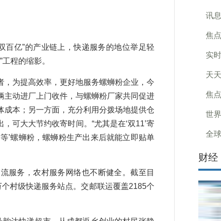
讯息
焦点
双百亿”的产业链上，快递服务的地位举足轻
实时
”工程的缩影。
天天
，为提高效率，更好地服务螺蛳粉企业，今
焦
辆主动进厂上门收件，与螺蛳粉厂家共同促进
体成本；另一方面，充分利用分拨场地提供仓
世界
可大大节约收寄时间。“尤其是在‘双11’寄
全球
等’螺蛳粉，螺蛳粉生产出来后就能立即贴单
财经
流服务，农村服务网络也不断健全。截至目
万个村级快递服务站点。交邮联运覆盖2185个