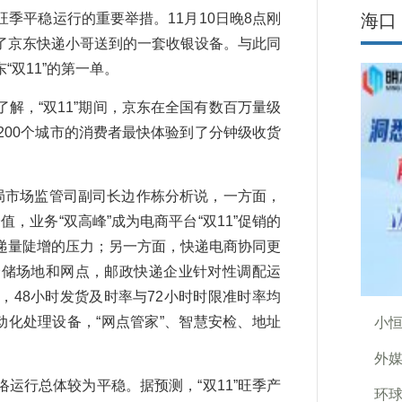
平稳运行的重要举措。11月10日晚8点刚
海口
了京东快递小哥送到的一套收银设备。与此同
双11”的第一单。
，“双11”期间，京东在全国有数百万量级
200个城市的消费者最快体验到了分钟级收货
局市场监管司副司长边作栋分析说，一方面，
值，业务“双高峰”成为电商平台“双11”促销的
递量陡增的压力；另一方面，快递电商协同更
仓储场地和网点，邮政快递企业针对性调配运
48小时发货及时率与72小时时限准时率均
动化处理设备，“网点管家”、智慧安检、地址
小
外
行总体较为平稳。据预测，“双11”旺季产
环球