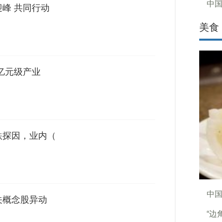
中
迎峰 共同行动
美食
亿元级产业
跌探因，业内（
中
关概念股异动
“边