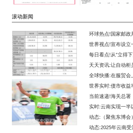
天猫双11消费趋势报告显示
联想集团第二季度营收
滚动新闻
环球热点!国家邮
世界视点!宣布设
每日看点!从“立得下
天天资讯:让自动柜
前三季度 锐明技术实现营业收
全球快播:在服贸会
世界实时:债市收益
当前速递!海关总署
实时:云南实现一
动态:（聚焦东博
施耐德电气中国绿跑团”踊跃
动态:2025年云南