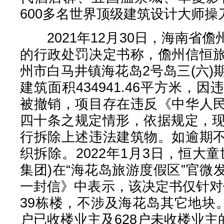
600多名世界顶级建筑设计大师操
2021年12月30日，海南省
的行政处罚决定书称，儋州信恒
州市白马井镇海花岛2号岛三(六)
建筑面积434941.46平方米，
被撤销，项目存在违反《中华人
四十条之规定情形，依据规定，现
行拆除上述违法建筑物。如逾期
织拆除。2022年1月3日，恒大
集团)在“海花岛旅游度假区”官
一封信》中表示，该决定书仅针对位于
39栋楼，不涉及海花岛其它地块。
户已收楼业主及628户未收楼业主