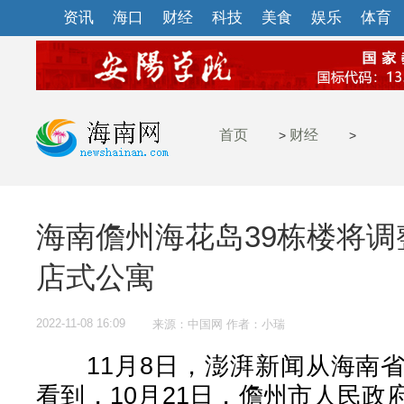
资讯
海口
财经
科技
美食
娱乐
体育
首页
财经
>
>
海南儋州海花岛39栋楼将
店式公寓
2022-11-08 16:09
来源：中国网 作者：小瑞
11月8日，澎湃新闻从海南省
看到，10月21日，儋州市人民