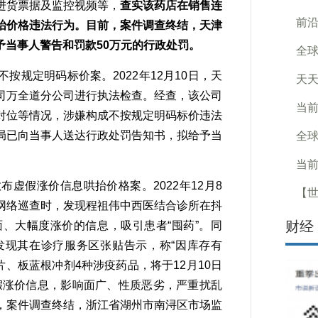
进货票据及监控视频等，
查实该药店在销售连
前沿
抬价格违法行为。目前，案件调查终结，天津
当事人警告和罚款50万元的行政处罚。
全球
定明码标价案。2022年12月10日，天
天天
司万全道分公司进行执法检查。经查，该公司
当前
对位等情况，涉嫌构成不按规定明码标价违法
局已向当事人送达行政处罚告知书，拟给予当
全球
当前
假涨价信息哄抬价格案。2022年12月8
【世
网络巡查时，发现程祖伟中西医结合诊所在抖
财经
、大幅度涨价的信息，吸引患者“囤药”。同
发现其在诊疗服务区张贴告示，称“因库存有
、板蓝根冲剂4种涉疫药品，将于12月10日
假涨价信息，影响面广、性质恶劣，严重扰乱
，案件调查终结，浙江省湖州市南浔区市场监