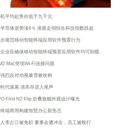
叠机平均起售价低于九千元
半导体逆势涨6％ 港股走弱恒生科技指数跌超
一步规范移动智能终端应用软件预置行为
产企业应确保移动智能终端预置应用软件均可卸载
/M2 Mac突现Wi-Fi连接问题
尼强烈反对动视暴雪被收购
时代落幕 清库存进入尾声
PO Find N2 Flip 折叠旗舰外观设计曝光
为终端商用构建智慧办公新形态
人李占江被免职 董事会遭冲击，员工被殴打