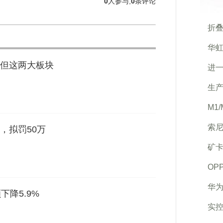
0
人参与,
0
条评论
折
华虹
但这两大板块
进
生
M1
索
，拟罚50万
矿卡
OP
华
下降5.9%
实控