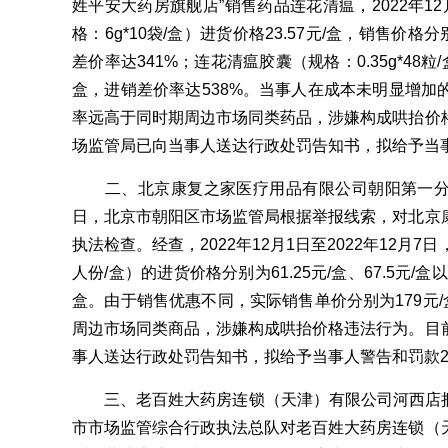
姓平安大药房旗舰店”销售药品连花清瘟，2022年12
格：6g*10袋/盒）进货价格23.57元/盒，销售价格分
差价率达341%；连花清瘟胶囊（规格：0.35g*48粒/
盒，进销差价率达538%。当事人在成本未明显增加
率远高于同时期周边市场同类药品，涉嫌构成哄抬价
场监管局已向当事人送达行政处罚告知书，拟给予当事
二、北京康复之家医疗用品有限公司朝阳第一分店大
日，北京市朝阳区市场监管局根据举报线索，对北京
执法检查。经查，2022年12月1日至2022年12月
人份/盒）的进货价格分别为61.25元/盒、67.5元/
盒。由于销售优惠不同，实际销售单价分别为179元/盒、
周边市场同类商品，涉嫌构成哄抬价格违法行为。目
事人送达行政处罚告知书，拟给予当事人警告和罚款2
三、老百姓大药房连锁（天津）有限公司河西店捆绑销
市市场监管综合行政执法总队对老百姓大药房连锁（