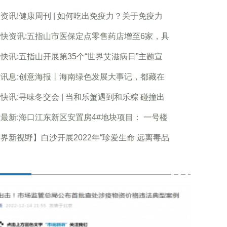
资讯!健康周刊 | 如何吃出免疫力？关于免疫力
快资讯:五指山市医保定点零售药店增至6家，具
快讯:五指山开展第35个“世界艾滋病日”主题宣
讯息:创意海报丨海南绿色发展大事记，都藏在
快讯:寻味冬交会 | 当和乐蟹遇到和乐粽 碰撞出
最新:海口江东新区安置房4#地块项目： 一号楼
界新视野】白沙开展2022年“珍爱生命 远离毒品