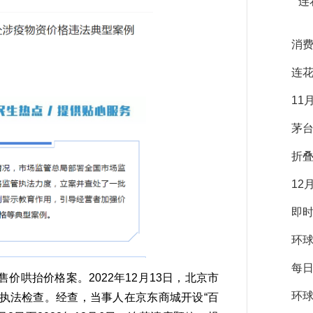
连
消
连花
11
茅台
折
12
即时
环球
每日
抬价格案。2022年12月13日，北京市
环球
执法检查。经查，当事人在京东商城开设“百