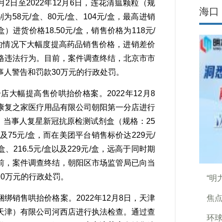
月2日至2022年12月6日，连花清瘟颗粒（规
海口
别为58元/盒、80元/盒、104元/盒，最高进销
盒）进货价格18.50元/盒，销售价格为118元/
的情况下大幅度提高药品销售价格，进销差价
格违法行为。目前，案件调查终结，北京市市
人警告和罚款30万元的行政处罚。
幅提高售价哄抬价格案。2022年12月8
康复之家医疗用品有限公司朝阳第一分店进行
7日，当事人复星新冠抗原检测试剂盒（规格：25
盒以及75元/盒，而在美团平台销售标价达229元/
216.5元/盒以及229元/盒，远高于同时期
前，案件调查终结，朝阳区市场监管局已向当
0万元的行政处罚。
“明
焦点
售哄抬价格案。2022年12月8日，天津
天津）有限公司河西店进行执法检查。通过查
环球