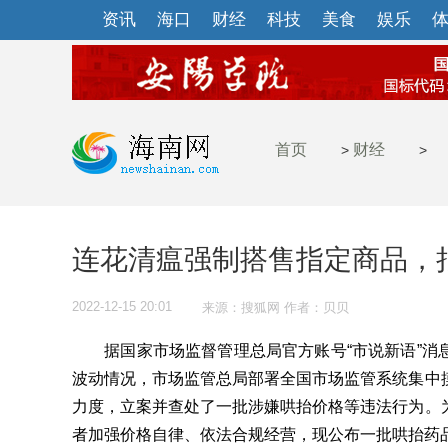
资讯
海口
财经
科技
美食
娱乐
首页
财经
>
>
连花清瘟强制搭售指定商品，拟
2022-12-15 20:01
来源：搜狐网 作者：贝贝
据国家市场监督管理总局官方账号“市说新语”消
波动情况，市场监管总局部署全国市场监管系统集中
力度，立案并查处了一批涉嫌哄抬价格等违法行为。
者加强价格自律、依法合规经营，现公布一批哄抬药