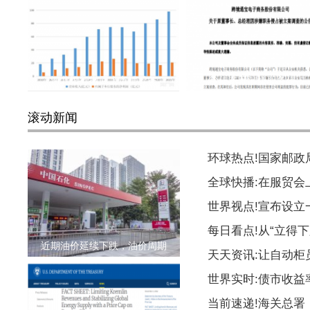
河北银行撤回上市辅导备
徐佳东因涉嫌职务侵占
滚动新闻
环球热点!国家邮
全球快播:在服贸会
世界视点!宣布设
每日看点!从“立得下
近期油价延续下跌，油价周期
天天资讯:让自动柜
世界实时:债市收益
当前速递!海关总署