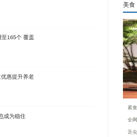
美食
至165个 覆盖
收优惠提升养老
素
，也成为稳住
全网
舌尖