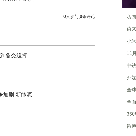
0
人参与,
0
条评论
我国
蔚来
小米
11
到备受追捧
中铁
外媒
全
争加剧 新能源
全面
36
微博