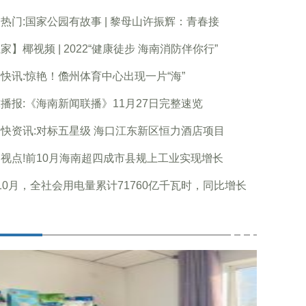
热门:国家公园有故事 | 黎母山许振辉：青春接
家】椰视频 | 2022“健康徒步 海南消防伴你行”
快讯:惊艳！儋州体育中心出现一片“海”
播报:《海南新闻联播》11月27日完整速览
快资讯:对标五星级 海口江东新区恒力酒店项目
视点!前10月海南超四成市县规上工业实现增长
10月，全社会用电量累计71760亿千瓦时，同比增长