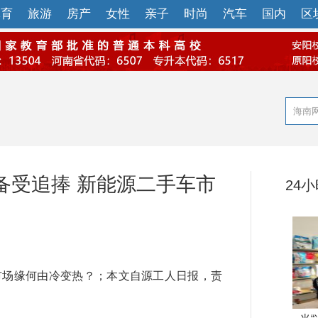
体育
旅游
房产
女性
亲子
时尚
汽车
国内
区
备受追捧 新能源二手车市
24
场缘何由冷变热？；本文自源工人日报，责