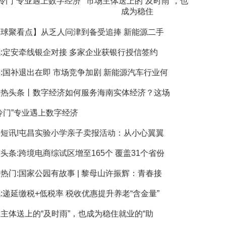
“冷门”专业遇上数字经济
市场主体送上的“及时雨”，也
成为稳住
球聚看点】从乏人问津到备受追捧 新能源二手
:定安牵线银企对接 多家企业获银行授信签约
:国补退出在即 市场竞争加剧 新能源汽车行业何
界热头条丨数字经济如何服务海南实体经济？这场
冷门”专业遇上数字经济
短讯!屯昌实验小学亲子卖报活动：从小心翼翼
头条:跨境电商综试区增至165个 覆盖31个省份
热门:国家公园有故事 | 黎母山许振辉：青春接
:递延缴税+低税率 税收优惠提升养老“含金量”
主体送上的“及时雨”，也成为稳住就业的“助