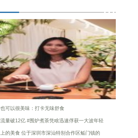
食也可以很美味：打卡无味舒食
流量破12亿 #围炉煮茶凭啥迅速俘获一大波年轻
上的美食 位于深圳市深汕特别合作区鲘门镇的