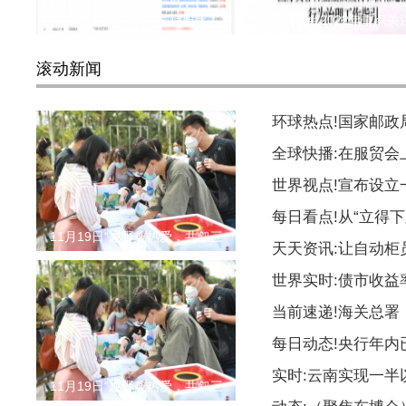
抖音入股峥研软件 持股比
新氧平台2022年重点关
滚动新闻
环球热点!国家邮
全球快播:在服贸会
世界视点!宣布设
每日看点!从“立得下
11月19日“趣野趣热爱，共叙三
天天资讯:让自动柜
世界实时:债市收益
当前速递!海关总署
每日动态!央行年内
实时:云南实现一
11月19日“趣野趣热爱，共叙三