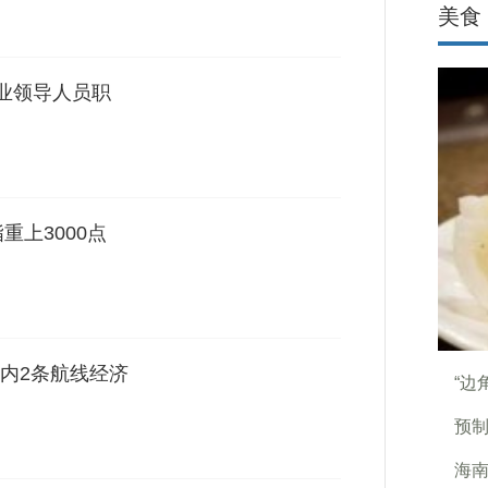
美食
企业领导人员职
重上3000点
内2条航线经济
“边
预
海