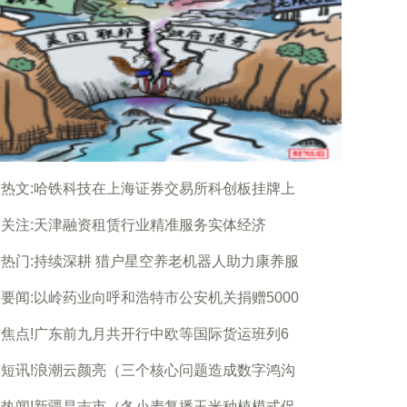
热文:哈铁科技在上海证券交易所科创板挂牌上
关注:天津融资租赁行业精准服务实体经济
热门:持续深耕 猎户星空养老机器人助力康养服
要闻:以岭药业向呼和浩特市公安机关捐赠5000
焦点!广东前九月共开行中欧等国际货运班列6
短讯!浪潮云颜亮（三个核心问题造成数字鸿沟
热闻!新疆昌吉市（冬小麦复播玉米种植模式促