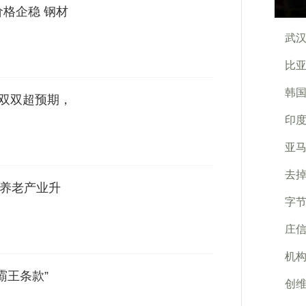
价格企稳 钢材
武
比
韩国
融双双超预期，
印度
亚
去掉
动养老产业升
字节
庄
机构
霸王条款”
创维