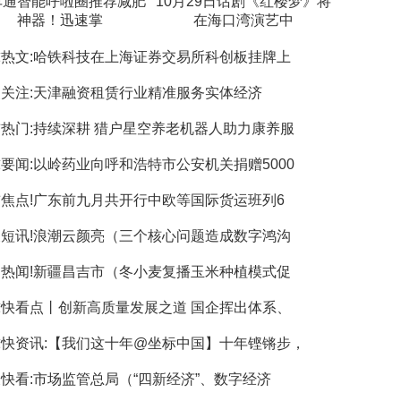
车通智能呼啦圈推荐减肥
10月29日话剧《红楼梦》将
神器！迅速掌
在海口湾演艺中
热文:哈铁科技在上海证券交易所科创板挂牌上
关注:天津融资租赁行业精准服务实体经济
热门:持续深耕 猎户星空养老机器人助力康养服
要闻:以岭药业向呼和浩特市公安机关捐赠5000
焦点!广东前九月共开行中欧等国际货运班列6
短讯!浪潮云颜亮（三个核心问题造成数字鸿沟
热闻!新疆昌吉市（冬小麦复播玉米种植模式促
快看点丨创新高质量发展之道 国企挥出体系、
快资讯:【我们这十年@坐标中国】十年铿锵步，
快看:市场监管总局（“四新经济”、数字经济