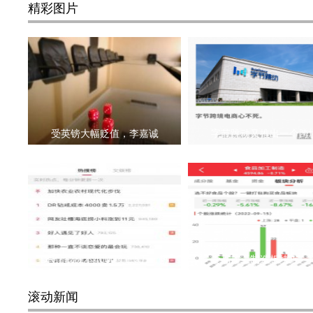
精彩图片
受英镑大幅贬值，李嘉诚
字节跳动又推出一个跨
DR钻戒成本4000卖1.5万上热
食品加工制造板块近一
滚动新闻