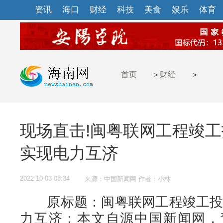
资讯
海口
财经
科技
美食
娱乐
体育
首页
财经
>
>
现场直击!闽粤联网工程竣工
实现电力互济
2022-10-03 08:34
来源：中国新闻网 作者：小林
原标题：闽粤联网工程竣工投产
力互济；本文自源中国新闻网，