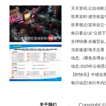
天天资讯:让自动柜
世界实时:债市收益
世界视点!宣布设
每日看点!从“立得下
海口市龙华区宣传部举办国庆
全球快播:在服贸会
当前速递!海关总署
动态:（聚焦东博
动态:2025年云南
【时快讯】中德业
三亚凤凰国际机场今天起各航
每日动态!央行年内
Copyright ©
关于我们