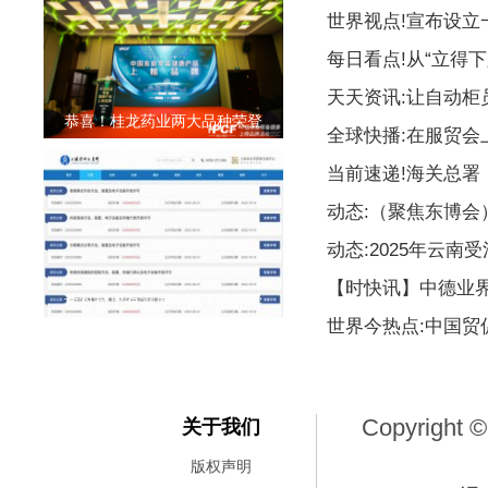
世界视点!宣布设
每日看点!从“立得下
天天资讯:让自动柜
恭喜！桂龙药业两大品种荣登
全球快播:在服贸会
当前速递!海关总署
动态:（聚焦东博
动态:2025年云南
【时快讯】中德业
让科技更有温度！饿了么无偿
世界今热点:中国贸
Copyright ©
关于我们
版权声明