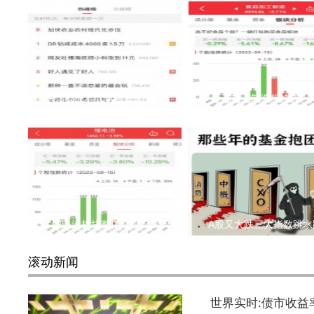
DR钻戒成本4000卖1.5万上热
食品加工制造板块近一
锂电池板块整体涨幅-3.9
A股又大跌三大指数跳水
滚动新闻
世界实时:债市收益